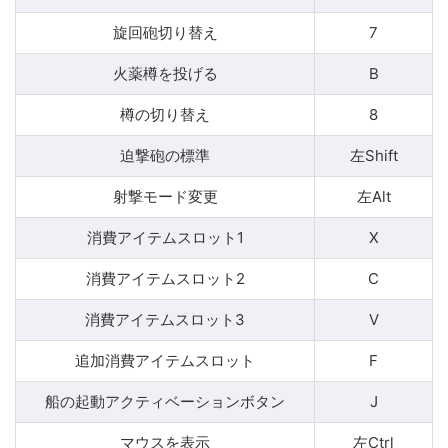
旋回砲切り替え
7
火薬樽を投げる
B
樽の切り替え
8
迫撃砲の標準
左Shift
射撃モード変更
左Alt
消費アイテムスロット1
X
消費アイテムスロット2
C
消費アイテムスロット3
V
追加消費アイテムスロット
F
船の起動アクティベーションボタン
J
マウスを表示
左Ctrl