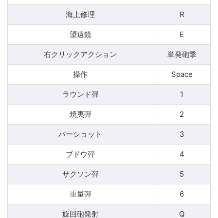
海上修理
R
望遠鏡
E
右クリックアクション
単発砲撃
操作
Space
ラウンド弾
1
焼夷弾
2
バーショット
3
ブドウ弾
4
サクソン弾
5
重量弾
6
旋回砲発射
Q