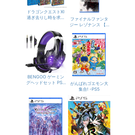
ドラゴンクエストXI
過ぎ去りし時を求め
ファイナルファンタ
て S - PS4
ジー レゾナンス 【A
mazon.co.jp限定】
オリジナルステッカ
ー付 -PS5
BENGOO ゲーミン
グヘッドセット PS5
がんばれゴエモン大
ヘッドセット ノイズ
集合! -PS5
キャンセリング マイ
ク付き 3.5mm有線
ゲーミングヘッドホ
ン スイッチ ヘッドフ
ォン 軽量 全効能 重
低音 LEDライト コン
トローラー ミュート
付き ステレオ FPS