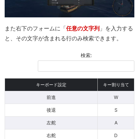
また右下のフォームに「
任意の文字列
」を入力する
と、その文字が含まれる行のみ検索できます。
検索:
キーボード設定
キー割り当て
前進
W
後退
S
左舵
A
右舵
D