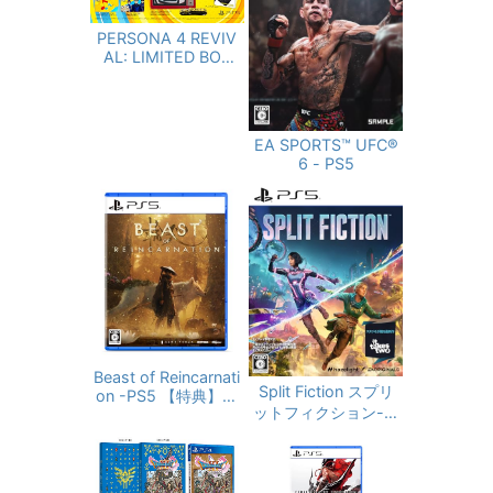
PERSONA 4 REVIV
AL: LIMITED BOX
（ペルソナ４ リバイ
バル リミテッドボッ
クス） 【同梱物】副
島成記描き下ろし特
EA SPORTS™ UFC®
別装丁ボックス＆マ
6 - PS5
ヨナカテレビ型スマ
ホポーチ & 限定版オ
リジナルTシャツ &
アートブック（全48
P）＆群青色の衣装セ
ット（DLC）【予約
特典】DLC「ペルソ
ナ４ リバイバル: P3
R＆P5R Extra BGM
セット」 - PS5
Beast of Reincarnati
Split Fiction スプリ
on -PS5 【特典】プ
ットフィクション- P
ロダクトコード 封入
S5