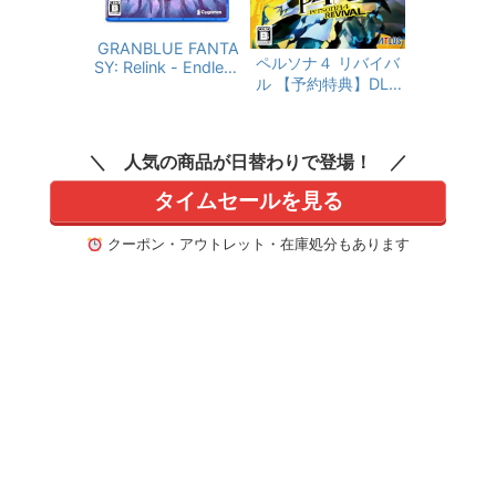
ゲーム用 Nintendo S
witch Xbox One PS
GRANBLUE FANTA
4 スマホ PC対応 (紫)
ペルソナ４ リバイバ
SY: Relink - Endless
ル 【予約特典】DLC
Ragnarok（グランブ
「ペルソナ４ リバイ
ルーファンタジー リ
バル: P3R＆P5R Extr
リンク エンドレスラ
a BGMセット」同梱
グナロク） 【予約特
人気の商品が日替わりで登場！
- PS5
典】DLC「GRANBL
UE FANTASY: Relink
タイムセールを見る
- Endless Ragnarok
ガッツIII・自動復
クーポン・アウトレット・在庫処分もあります
活IIIジーンセット」
同梱 - PS5