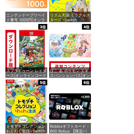
ニンテンドープリペイ
リズム天国 ミラクルス
ド番号 1000円|オンラ
ターズ -Switch
インコード版
3位
4位
価格：¥5,595
価格：¥1,000
スプラトゥーン レイダ
ぽこ あ ポケモン エキ
ース|オンラインコード
スパンションパス|オン
版
ラインコード版
5位
6位
価格：¥5,832
価格：¥4,400
トモダチコレクション
Robloxギフトカード -
わくわく生活 -Switch
800 Robux 【限定バ