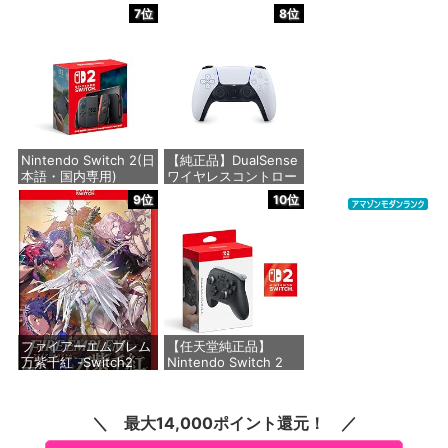
ーチャルアイテムを含
7位
8位
む】 【オンラインゲー
価格：¥6,147
ムコード】 ロブロック
ス | オンラインコード
版
価格：¥1,300
Nintendo Switch 2(日
【純正品】DualSense
本語・国内専用)
ワイヤレスコントロー
ラー(CFI-ZCT2J)
9位
10位
価格：¥55,491
価格：¥10,737
ファイアーエムブレム
【任天堂純正品】
万紫千紅 -Switch2
Nintendo Switch 2
Proコントローラー
【Amazon.co.jp限定
価格：¥8,979
特典】Nintendo
最大14,000ポイント還元！
Switch 2 ロゴデザイ
ンステッカー 同梱