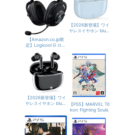
【2026新登場】ワイ
ヤレスイヤホン bluet
ooth 6.0 イヤホン
【Amazon.co.jp限
ブルートゥース V15
定】Logicool G ロジ
小型軽量 ぶるーとぅ
クール G PRO X ゲー
ーす コードレス人気
ミングヘッドセット
最大36時間再生 EN
G-PHS-003d PS5 P
C通話 マイク付き 自
S4 PC Switch Xbox
動ペアリング Type-
有線 Dolby 7.1ch 3.5
C充電 タッチ式音量
mm usb Blue VO!CE
調整 Siri対応 (ライト
搭載高性能 マイク 国
ブルー)
内正規品 1年間メー
カー保証 【Amazon.
【2026新登場】ワイ
co.jp 限定壁紙ダウン
ヤレスイヤホン bluet
【PS5】MARVEL Tō
ロード付き】
ooth 5.4 イヤホン
kon: Fighting Souls
ブルートゥース V15
小型軽量 ぶるーとぅ
ーす コードレス人気
最大36時間再生 EN