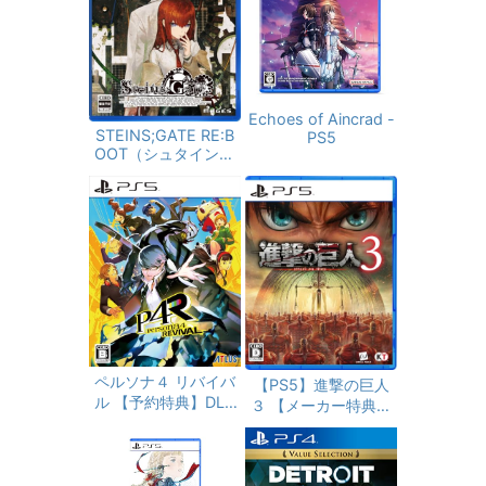
C通話 マイク付き 自
動ペアリング Type-
C充電 タッチ式音量
調整 Siri対応0606
(ブラック)
Echoes of Aincrad -
STEINS;GATE RE:B
PS5
OOT（シュタインズ
ゲート リブート）
【予約特典】DLC「S
TEINS;GATE 変移空
間のオクテット」 同
梱 - PS5
ペルソナ４ リバイバ
【PS5】進撃の巨人
ル 【予約特典】DLC
３ 【メーカー特典あ
「ペルソナ４ リバイ
り】 【早期購入特
バル: P3R＆P5R Extr
典】「キャラクター
a BGMセット」同梱
エディットパーツ：
- PS5