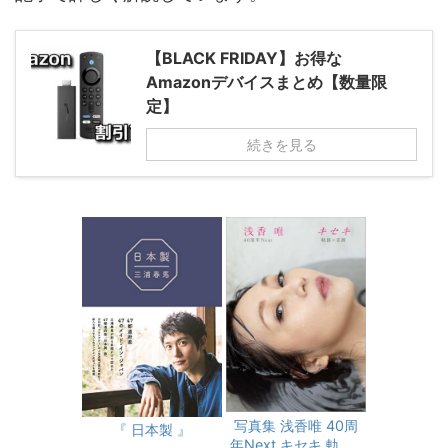
【BLACK FRIDAY】お得な
Amazonデバイスまとめ【数量限
定】
続きを見る
写真集 浅香唯 40周
『 日本製 』
年Next キセキ 軌跡×