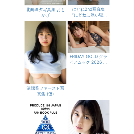
にどね2nd写真集
北向珠夕写真集 おも
『にどねに添い寝し
かげ
てね』
FRIDAY GOLD グラ
ビアムック 2026 Su
mmer (講談社 MOO
K)
溝端葵ファースト写
真集 (仮)