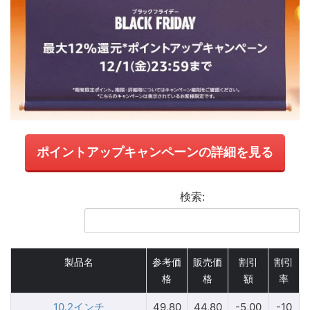
ポイントアップキャンペーンの詳細を見る
検索:
製品名
参考価
販売価
割引
割引
格
格
額
率
10.2インチ
49,80
44,80
-5,00
-10