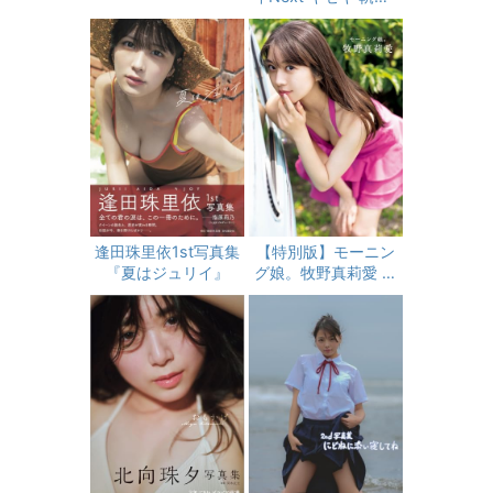
奇跡
逢田珠里依1st写真集
【特別版】モーニン
『夏はジュリイ』
グ娘。牧野真莉愛 ラ
スト写真集 『 モーニ
ング娘。牧野真莉愛
』 限定カバーver.