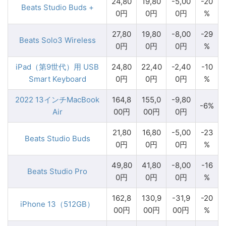
24,80
19,80
-5,00
-20
Beats Studio Buds +
0円
0円
0円
%
27,80
19,80
-8,00
-29
Beats Solo3 Wireless
0円
0円
0円
%
iPad（第9世代）用 USB
24,80
22,40
-2,40
-10
Smart Keyboard
0円
0円
0円
%
2022 13インチMacBook
164,8
155,0
-9,80
-6%
Air
00円
00円
0円
21,80
16,80
-5,00
-23
Beats Studio Buds
0円
0円
0円
%
49,80
41,80
-8,00
-16
Beats Studio Pro
0円
0円
0円
%
162,8
130,9
-31,9
-20
iPhone 13（512GB）
00円
00円
00円
%