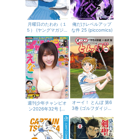
月曜日のたわわ（１
俺だけレベルアップ
５） (ヤングマガジン
な件 25 (piccomics)
コミックス)
オーイ！ とんぼ 第6
週刊少年チャンピオ
3巻 (ゴルフダイジェ
ン2026年32号 [雑
ストコミックス)
誌]