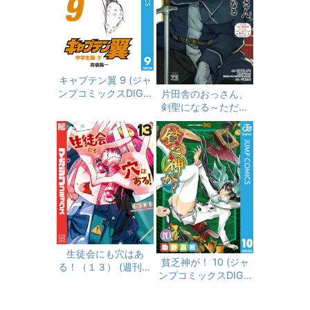
キャプテン翼 9 (ジャ
ンプコミックスDIGIT
片田舎のおっさん、
AL)
剣聖になる～ただの
田舎の剣術師範だっ
たのに、大成した弟
子たちが俺を放って
くれない件～ 9 (ヤ
ングチャンピオン・
コミックス)
生徒会にも穴はあ
貧乏神が！ 10 (ジャ
る！（１３） (週刊少
ンプコミックスDIGIT
年マガジンコミック
AL)
ス)