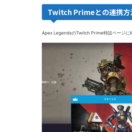
Twitch Primeとの連携
Apex LegendsのTwitch Prime