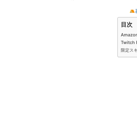
目次
Amaz
Twitc
限定ス