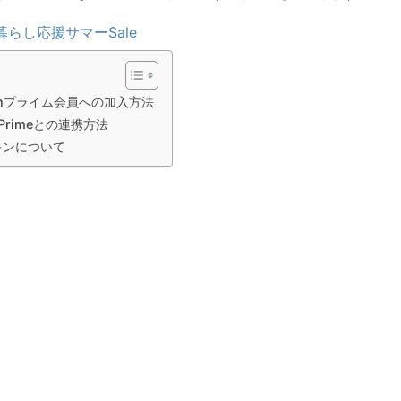
暮らし応援サマーSale
onプライム会員への加入方法
h Primeとの連携方法
キンについて