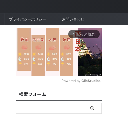
プライバシーポリシー
お問い合わせ
もっと読む
arrow_forward_ios
Powered by 
GliaStudios
検索フォーム
M
u
t
e