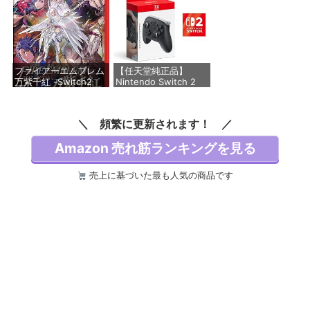
ファイアーエムブレム
【任天堂純正品】
万紫千紅 -Switch2
Nintendo Switch 2
Proコントローラー
【Amazon.co.jp限定
価格：¥8,478
特典】Nintendo
頻繁に更新されます！
Switch 2 ロゴデザイ
ンステッカー 同梱
Amazon 売れ筋ランキングを見る
価格：¥9,980
売上に基づいた最も人気の商品です