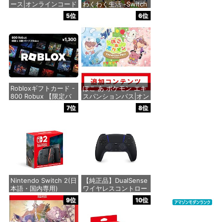
ース|オンラインコード
わくわく生活 -Switch
版
5位
6位
価格：¥6,155
価格：¥5,832
Robloxギフトカード -
ぽこ あ ポケモン エキ
800 Robux 【限定バ
スパンションパス|オン
ーチャルアイテムを含
ラインコード版
7位
8位
む】 【オンラインゲー
ムコード】 ロブロック
価格：¥4,400
ス | オンラインコード
版
価格：¥1,300
Nintendo Switch 2(日
【純正品】DualSense
本語・国内専用)
ワイヤレスコントロー
ラー ミッドナイト ブ
9位
10位
ラック(CFI-ZCT2J01)
価格：¥55,871
価格：¥10,737