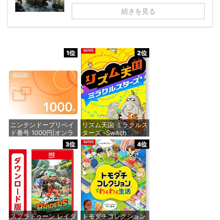
続きを見る
1位
2位
ニンテンドープリペイ
リズム天国 ミラクルス
ド番号 1000円|オンラ
ターズ -Switch
インコード版
3位
4位
価格：¥5,595
価格：¥1,000
スプラトゥーン レイダ
トモダチコレクション