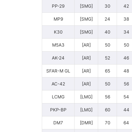
PP-29
[SMG]
30
42
MP9
[SMG]
24
38
K30
[SMG]
40
34
M5A3
[AR]
50
50
AK-24
[AR]
52
46
SFAR-M GL
[AR]
65
48
AC-42
[AR]
50
56
LCMG
[LMG]
56
54
PKP-BP
[LMG]
60
44
DM7
[DMR]
70
64