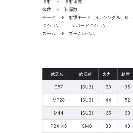
連射 ⇒ 連射速度
弾数 ⇒ 装弾数
モード ⇒ 射撃モード（S：シングル、B：
クション、L：レバーアクション）
ズーム ⇒ ズームレベル
武器名
武器種
火力
精度
G57
[SUB]
20
36
MP28
[SUB]
44
52
M44
[SUB]
65
60
PBX-45
[SMG]
30
40