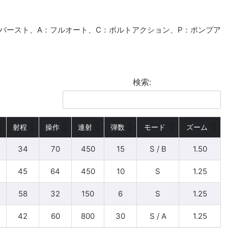
バースト、A：フルオート、C：ボルトアクション、P：ポンプア
検索:
射程
操作
連射
弾数
モード
ズーム
34
70
450
15
S / B
1.50
45
64
450
10
S
1.25
58
32
150
6
S
1.25
42
60
800
30
S / A
1.25