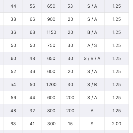
44
56
650
53
S / A
1.25
38
66
900
20
S / A
1.25
36
68
1150
20
B / A
1.25
50
50
750
30
A / S
1.25
60
48
650
30
S / B / A
1.25
52
36
600
20
S / A
1.25
54
50
1200
30
S / B
1.25
56
44
600
200
S / A
1.25
48
32
800
200
A
1.25
63
41
300
15
S
2.00