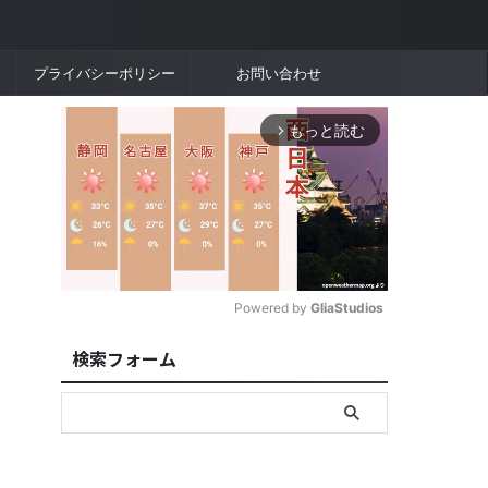
プライバシーポリシー
お問い合わせ
もっと読む
arrow_forward_ios
Powered by 
GliaStudios
検索フォーム
M
u
t
e