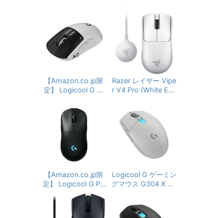
【Amazon.co.jp限
Razer レイザー Vipe
定】 Logicool G ラ
r V4 Pro (White Edit
ion) ゲーミングマウ
ピットトリガー PRO
ス 50g 超軽量 8,000
X2 SUPERSTRIKE LI
GHTSPEED ゲーミ
Hzドングル同梱 ワイ
ングマウス G-PPD-
ヤレス HyperSpeed
004WL-STRKd 800
Wireless 第3世代 Ra
0 ポーリングレート
zer Focus Pro オプ
軽量 61g ハプティッ
ティカルセンサー 5
ク誘導トリガーシス
0,000DPI 第4世代
テム HITS USB Type
オプティカルマウス
【Amazon.co.jp限
Logicool G ゲーミン
-C 充電 ワイヤレス
スイッチ 180時間駆
定】 Logicool G PR
グマウス G304 X SU
ゲーミング マウス 国
動 オプティカルスク
O 2 LIGHTSPEED 4
PERLIGHT LIGHTSP
内正規品 ※Amazon.
ロールホイール 6ボ
4K DPI ワイヤレス
EED ワイヤレス ゲー
co.jp限定 壁紙ダウン
タン 【日本正規代理
ゲーミングマウス G-
ミング マウス G304
ロード付き