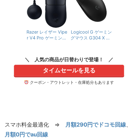
店保証品】
PPD-002XWL-BKd
X-SL-WH 軽量 59g
軽量 80g LIGHTFOR
HERO 44Kセンサー
CE ハイブリッドスイ
LIGHTSYNC RGB 1
ッチ HERO2 センサ
30時間連続利用可能
ー USB Type-C 95
USB Type-C 充電 Bl
時間連続使用可能 P
uetooth対応 PC win
Razer レイザー Vipe
Logicool G ゲーミン
OWERPLAY 充電 FP
dows Mac ホワイト
r V4 Pro ゲーミング
グマウス G304 X SU
S ゲーミング マウス
国内正規品
マウス 49g 超軽量
PERLIGHT LIGHTSP
国内正規品※Amazon
EED ワイヤレス ゲー
8,000Hzドングル同
限定の壁紙ダウンロ
ミング マウス G304
梱 ワイヤレス Hyper
人気の商品が日替わりで登場！
ード付き
X-SL-BK 軽量 59g H
Speed Wireless 第3
ERO 44Kセンサー LI
世代 Razer Focus Pr
タイムセールを見る
GHTSYNC RGB 130
o オプティカルセン
時間連続利用可能 U
サー 50,000DPI 第4
クーポン・アウトレット・在庫処分もあります
SB Type-C 充電 Blu
世代 オプティカルマ
etooth対応 PC wind
ウススイッチ 180時
ows Mac ブラック
間駆動 オプティカル
国内正規品
スクロールホイール
6ボタン ヴァイパー
ブイフォー プロ 【日
本正規代理店保証
スマホ料金最適化 ⇒
月額290円でドコモ回線
、
品】
月額0円でau回線