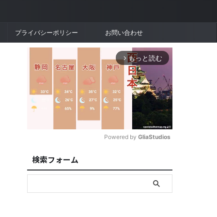
プライバシーポリシー
お問い合わせ
もっと読む
arrow_forward_ios
Powered by 
GliaStudios
検索フォーム
M
u
t
e