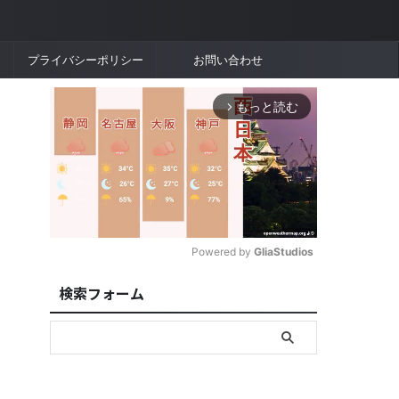
プライバシーポリシー
お問い合わせ
もっと読む
arrow_forward_ios
Powered by 
GliaStudios
検索フォーム
M
u
t
e