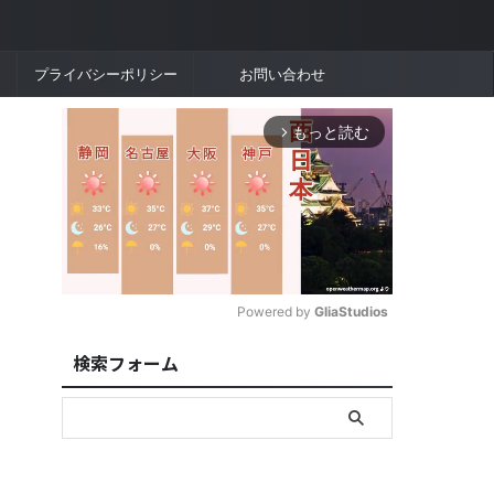
プライバシーポリシー
お問い合わせ
もっと読む
arrow_forward_ios
Powered by 
GliaStudios
検索フォーム
M
u
t
e