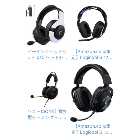
ゲーミングヘッドセ
【Amazon.co.jp限
ット ps5 ヘッドセッ
定】Logicool G ワイ
ト 2.4G USB/Type-
ヤレス ゲーミングヘ
cアダプター/Bluetoo
ッドセット G522 LI
th 5.3有線/無線 4W
GHTSPEED G522-B
Kd 軽量 マイク付き
AY接続ヘッドホン 着
Bluetooth 有線 対応
脱式ノイズキャンセ
90時間連続使用可能
リングマイク付き 低
LIGHTSYNC RGB P
遅延ゲームヘッドセ
S5 PS4 PC window
ット 45時間バッテリ
s Mac ゲーミング ヘ
ー RGBライト 着脱式
ソニー(SONY) 開放
ッドセット ヘッドフ
マイク/ミュート pc
型ゲーミングヘッド
ォン ヘッドホン ブラ
ps5 ps4 xboxone s
セット INZONE H6
【Amazon.co.jp限
ック 国内正規品 ※A
witch対応ヘッドフォ
Air : MDR-G600 ゲ
定】Logicool G ロジ
mazon限定の壁紙ダ
ン
ーミングヘッドセッ
クール G PRO X ゲー
ウンロード付き