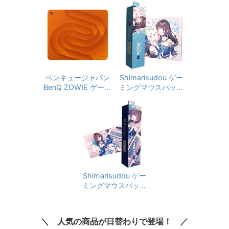
ト 有線 MDR‑MV1ベ
ミングヘッドセット
ース FPS向け 足音定
G-PHS-003d PS5 P
位 広い音場 50mm
S4 PC Switch Xbox
ドライバー 軽量199
有線 Dolby 7.1ch 3.5
g 長時間快適 マイク
mm usb Blue VO!CE
付き 3.5mm PC / PS
搭載高性能 マイク 国
5対応
内正規品 1年間メー
カー保証 【Amazon.
ベンキュージャパン
Shimarisudou ゲー
co.jp 限定壁紙ダウン
BenQ ZOWIE ゲーミ
ミングマウスパッド
ロード付き】
ングマウスパッド G-
デスクパッド nayuta
SR-SE Orange 布製/
モデル クロス表面 L
クロス/ラバーベー
サイズ 450×400×5
ス/滑り止め加工/フ
mm
ラットパッケージ/47
x39cm/オレンジ
Shimarisudou ゲー
ミングマウスパッド
デスクパッド nayuta
クロス表面 XLサイズ
900×400×5mm
人気の商品が日替わりで登場！