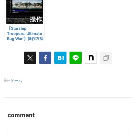
【Starship
Troopers: Ultimate
Bug War!】操作方法
-
ゲーム
comment