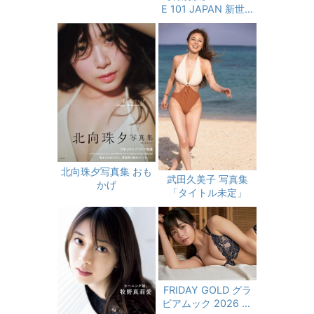
E 101 JAPAN 新世界
FAN BOOK 限定カバ
ーver. (ヨシモトブッ
クス)
北向珠夕写真集 おも
武田久美子 写真集
かげ
「タイトル未定」
FRIDAY GOLD グラ
ビアムック 2026 Su