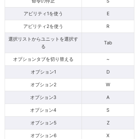
命令の停止
S
アビリティ1を使う
E
アビリティ2を使う
R
選択リストからユニットを選択す
Tab
る
オプションタブを切り替える
~
オプション1
D
オプション2
W
オプション3
A
オプション4
S
オプション5
Z
オプション6
X