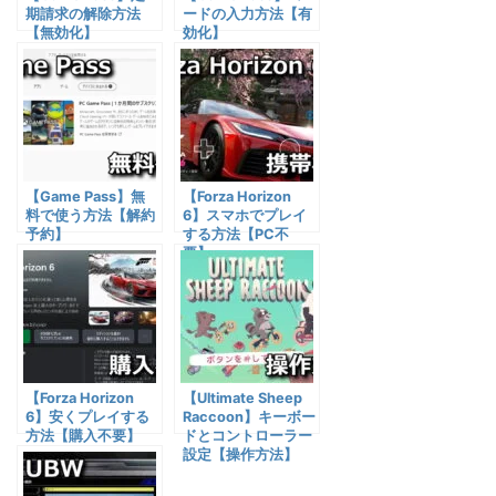
期請求の解除方法
ードの入力方法【有
【無効化】
効化】
【Game Pass】無
【Forza Horizon
料で使う方法【解約
6】スマホでプレイ
予約】
する方法【PC不
要】
【Forza Horizon
【Ultimate Sheep
6】安くプレイする
Raccoon】キーボー
方法【購入不要】
ドとコントローラー
設定【操作方法】