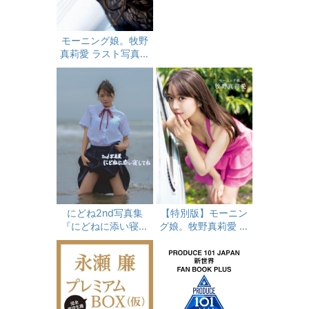
mmer (講談社 MOO
K)
モーニング娘。牧野
真莉愛 ラスト写真集
『 モーニング娘。牧
野真莉愛 』
にどね2nd写真集
【特別版】モーニン
『にどねに添い寝し
グ娘。牧野真莉愛 ラ
てね』
スト写真集 『 モーニ
ング娘。牧野真莉愛
』 限定カバーver.