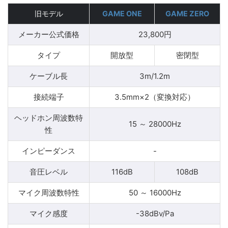
旧モデル
GAME ONE
GAME ZERO
メーカー公式価格
23,800円
タイプ
開放型
密閉型
ケーブル長
3m/1.2m
接続端子
3.5mm×2（変換対応）
ヘッドホン周波数特
15 ～ 28000Hz
性
インピーダンス
-
音圧レベル
116dB
108dB
マイク周波数特性
50 ～ 16000Hz
マイク感度
-38dBv/Pa