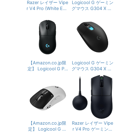
Razer レイザー Vipe
Logicool G ゲーミン
r V4 Pro (White Edit
グマウス G304 X SU
ion) ゲーミングマウ
PERLIGHT LIGHTSP
ス 50g 超軽量 8,000
EED ワイヤレス ゲー
Hzドングル同梱 ワイ
ミング マウス G304
ヤレス HyperSpeed
X-SL-WH 軽量 59g
Wireless 第3世代 Ra
HERO 44Kセンサー
zer Focus Pro オプ
LIGHTSYNC RGB 1
30時間連続利用可能
ティカルセンサー 5
USB Type-C 充電 Bl
0,000DPI 第4世代
uetooth対応 PC win
オプティカルマウス
【Amazon.co.jp限
Logicool G ゲーミン
dows Mac ホワイト
スイッチ 180時間駆
定】 Logicool G PR
グマウス G304 X SU
国内正規品
動 オプティカルスク
O 2 LIGHTSPEED 4
PERLIGHT LIGHTSP
ロールホイール 6ボ
4K DPI ワイヤレス
EED ワイヤレス ゲー
タン 【日本正規代理
ゲーミングマウス G-
ミング マウス G304
店保証品】
PPD-002XWL-BKd
X-SL-BK 軽量 59g H
軽量 80g LIGHTFOR
ERO 44Kセンサー LI
CE ハイブリッドスイ
GHTSYNC RGB 130
ッチ HERO2 センサ
時間連続利用可能 U
ー USB Type-C 95
SB Type-C 充電 Blu
時間連続使用可能 P
etooth対応 PC wind
【Amazon.co.jp限
Razer レイザー Vipe
OWERPLAY 充電 FP
ows Mac ブラック
定】 Logicool G ラ
r V4 Pro ゲーミング
S ゲーミング マウス
国内正規品
ピットトリガー PRO
マウス 49g 超軽量
国内正規品※Amazon