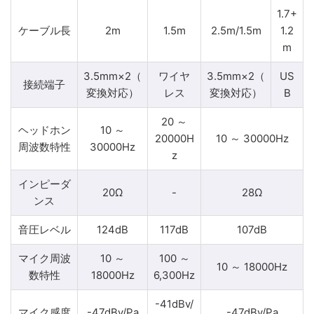
1.7+
ケーブル長
2m
1.5m
2.5m/1.5m
1.2
m
3.5mm×2（
ワイヤ
3.5mm×2（
US
接続端子
変換対応）
レス
変換対応）
B
20 ～
ヘッドホン
10 ～
20000H
10 ～ 30000Hz
周波数特性
30000Hz
z
インピーダ
20Ω
-
28Ω
ンス
音圧レベル
124dB
117dB
107dB
マイク周波
10 ～
100 ～
10 ～ 18000Hz
数特性
18000Hz
6,300Hz
-41dBv/
マイク感度
-47dBv/Pa
-47dBv/Pa