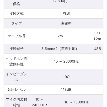
12,800円
-
価格
接続方式
有線
タイプ
密閉型
1.7+
ケーブル長
2m
1.2m
接続端子
3.5mm×2（変換対応）
USB
ヘッドホン周
15 ～ 26000Hz
波数特性
インピーダン
19Ω
ス
音圧レベル
113dB
マイク周波数
10 ～
10 ～ 15000Hz
特性
24000Hz