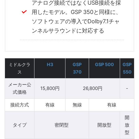
アナログ接続ではなくUSB接続を採
用したモデル。GSP 350と同様に、
ソフトウェアの導入でDolby7.1チャ
ンネルサラウンドに対応する
ミドルクラ
H3
GSP
GSP 500
GSP
ス
370
550
メーカー公
15,800円
26,800円
-
式価格
接続方式
有線
無線
有線
開
タイプ
密閉型
開放型
放
型