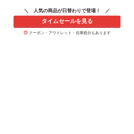
X2 SUPERSTRIKE LI
8,000Hzドングル同
限定の壁紙ダウンロ
GHTSPEED ゲーミ
梱 ワイヤレス Hyper
人気の商品が日替わりで登場！
ード付き
ングマウス G-PPD-
Speed Wireless 第3
004WL-STRKd 800
世代 Razer Focus Pr
タイムセールを見る
0 ポーリングレート
o オプティカルセン
軽量 61g ハプティッ
サー 50,000DPI 第4
クーポン・アウトレット・在庫処分もあります
ク誘導トリガーシス
世代 オプティカルマ
テム HITS USB Type
ウススイッチ 180時
-C 充電 ワイヤレス
間駆動 オプティカル
ゲーミング マウス 国
スクロールホイール
内正規品 ※Amazon.
6ボタン ヴァイパー
co.jp限定 壁紙ダウン
ブイフォー プロ 【日
ロード付き
本正規代理店保証
品】