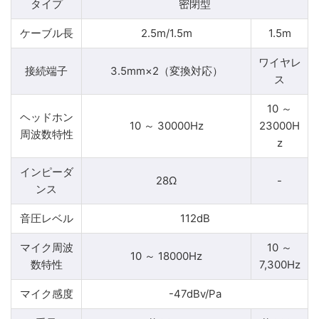
タイプ
密閉型
ケーブル長
2.5m/1.5m
1.5m
ワイヤレ
接続端子
3.5mm×2（変換対応）
ス
10 ～
ヘッドホン
10 ～ 30000Hz
23000H
周波数特性
z
インピーダ
28Ω
-
ンス
音圧レベル
112dB
マイク周波
10 ～
10 ～ 18000Hz
数特性
7,300Hz
マイク感度
-47dBv/Pa