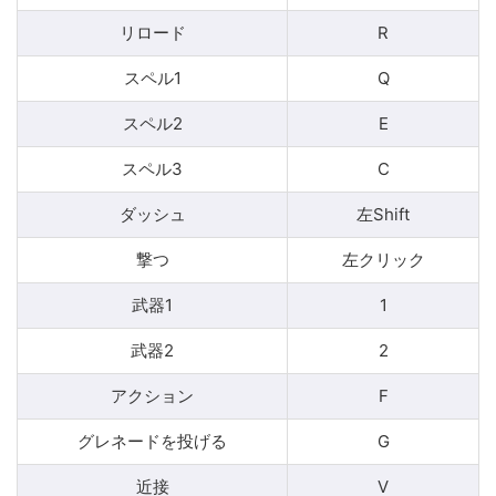
リロード
R
スペル1
Q
スペル2
E
スペル3
C
ダッシュ
左Shift
撃つ
左クリック
武器1
1
武器2
2
アクション
F
グレネードを投げる
G
近接
V