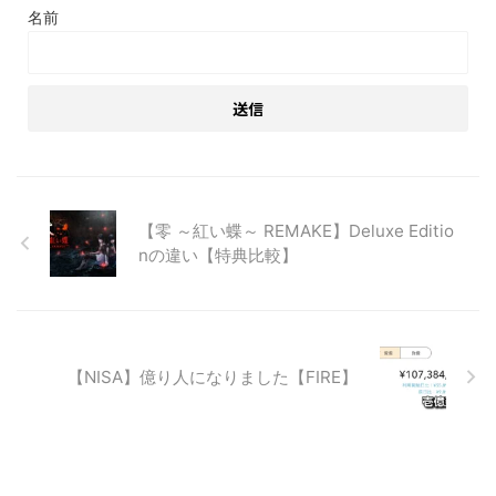
名前
【零 ～紅い蝶～ REMAKE】Deluxe Editio
nの違い【特典比較】
【NISA】億り人になりました【FIRE】