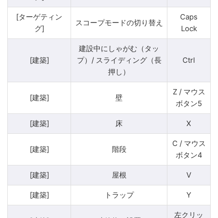
[ターゲティン
Caps
スコープモードの切り替え
グ]
Lock
建設中にしゃがむ（タッ
[建築]
プ）/ スライディング（長
Ctrl
押し）
Z / マウス
[建築]
壁
ボタン5
[建築]
床
X
C / マウス
[建築]
階段
ボタン4
[建築]
屋根
V
[建築]
トラップ
Y
左クリッ