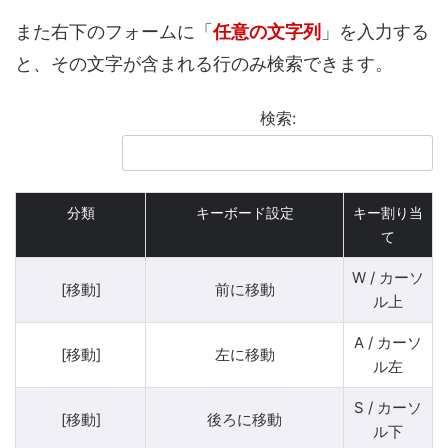
また右下のフォームに「
任意の文字列
」を入力する
と、その文字が含まれる行のみ検索できます。
検索:
分類
キーボード設定
キー割り当
て
W / カーソ
[移動]
前に移動
ル上
A / カーソ
[移動]
左に移動
ル左
S / カーソ
[移動]
後ろに移動
ル下