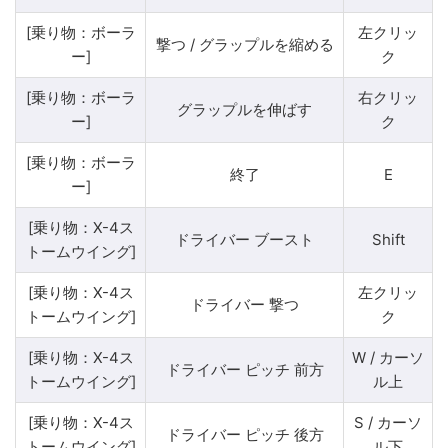
[乗り物：ボーラ
左クリッ
撃つ / グラップルを縮める
ー]
ク
[乗り物：ボーラ
右クリッ
グラップルを伸ばす
ー]
ク
[乗り物：ボーラ
終了
E
ー]
[乗り物：X-4ス
ドライバー ブースト
Shift
トームウイング]
[乗り物：X-4ス
左クリッ
ドライバー 撃つ
トームウイング]
ク
[乗り物：X-4ス
W / カーソ
ドライバー ピッチ 前方
トームウイング]
ル上
[乗り物：X-4ス
S / カーソ
ドライバー ピッチ 後方
トームウイング]
ル下