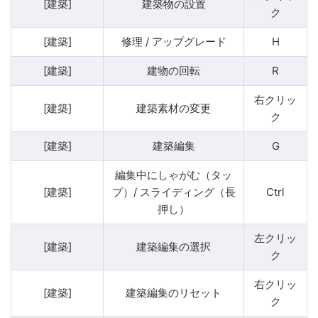
[建築]
建築物の設置
ク
[建築]
修理 / アップグレード
H
[建築]
建物の回転
R
右クリッ
[建築]
建築素材の変更
ク
[建築]
建築編集
G
編集中にしゃがむ（タッ
[建築]
プ）/ スライディング（長
Ctrl
押し）
左クリッ
[建築]
建築編集の選択
ク
右クリッ
[建築]
建築編集のリセット
ク