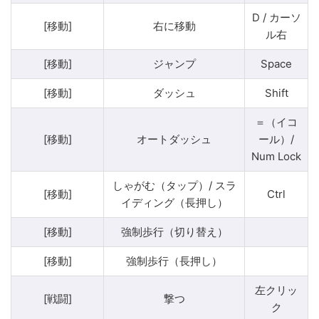
D / カーソ
[移動]
右に移動
ル右
[移動]
ジャンプ
Space
[移動]
ダッシュ
Shift
＝（イコ
[移動]
オートダッシュ
ール）/
Num Lock
しゃがむ（タップ）/ スラ
[移動]
Ctrl
イディング（長押し）
[移動]
強制歩行（切り替え）
[移動]
強制歩行（長押し）
左クリッ
[戦闘]
撃つ
ク