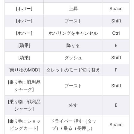
[ホバー]
上昇
Space
[ホバー]
ブースト
Shift
[ホバー]
ホバリングをキャンセル
Ctrl
[騎乗]
降りる
E
[騎乗]
ダッシュ
Shift
[乗り物のMOD]
タレットのモード切り替え
F
[乗り物：戦利品
ブースト
Shift
シャーク]
[乗り物：戦利品
外す
E
シャーク]
[乗り物：ショッ
ドライバー 押す（タッ
Space
ピングカート]
プ）/ 乗る（長押し）