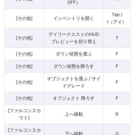
OFF）
Tab /
[その他]
インベントリを開く
I（アイ）
デイリークエストのHUD
[その他]
7
プレビューを切り替え
[その他]
ダウン状態を運ぶ
F
[その他]
ダウン状態を降ろす
F
オブジェクトを運ぶ / サイ
[その他]
F
ドグレード
[その他]
オブジェクト 降ろす
F
[ファルコンスカ
上へ移動
R
ウト]
[ファルコンスカ
下へ移動
Q