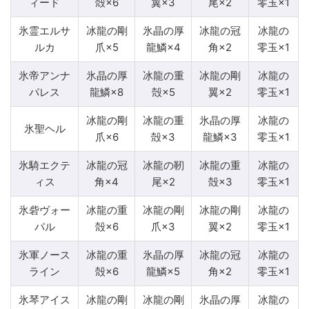
ィード
殻×6
翼×3
尾×2
零玉×1
氷霊エルサ
冰龍の剛
氷晶の厚
冰龍の冠
冰龍の
ルカ
爪×5
龍鱗×4
角×2
零玉×1
氷帝アンナ
氷晶の厚
冰龍の重
冰龍の剛
冰龍の
パレス
龍鱗×8
殻×5
翼×2
零玉×1
冰龍の剛
冰龍の重
氷晶の厚
冰龍の
氷聖ヘル
爪×6
殻×3
龍鱗×3
零玉×1
氷騎エクテ
冰龍の冠
冰龍の靭
冰龍の重
冰龍の
ィス
角×4
尾×2
殻×3
零玉×1
氷砦ヴォー
冰龍の重
冰龍の剛
冰龍の剛
冰龍の
パル
殻×6
爪×3
翼×2
零玉×1
氷軍ノース
冰龍の重
氷晶の厚
冰龍の冠
冰龍の
ライン
殻×6
龍鱗×5
角×2
零玉×1
氷琴アイス
冰龍の剛
冰龍の剛
氷晶の厚
冰龍の