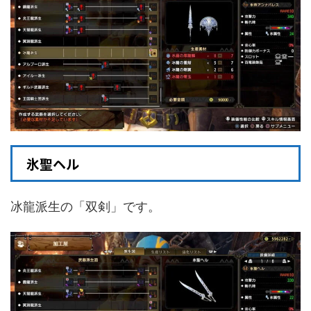
氷聖ヘル
冰龍派生の「双剣」です。