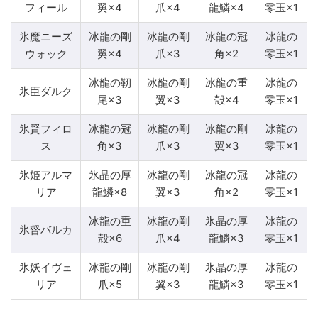
フィール
翼×4
爪×4
龍鱗×4
零玉×1
氷魔ニーズ
冰龍の剛
冰龍の剛
冰龍の冠
冰龍の
ウォック
翼×4
爪×3
角×2
零玉×1
冰龍の靭
冰龍の剛
冰龍の重
冰龍の
氷臣ダルク
尾×3
翼×3
殻×4
零玉×1
氷賢フィロ
冰龍の冠
冰龍の剛
冰龍の剛
冰龍の
ス
角×3
爪×3
翼×3
零玉×1
氷姫アルマ
氷晶の厚
冰龍の剛
冰龍の冠
冰龍の
リア
龍鱗×8
翼×3
角×2
零玉×1
冰龍の重
冰龍の剛
氷晶の厚
冰龍の
氷督バルカ
殻×6
爪×4
龍鱗×3
零玉×1
氷妖イヴェ
冰龍の剛
冰龍の剛
氷晶の厚
冰龍の
リア
爪×5
翼×3
龍鱗×3
零玉×1