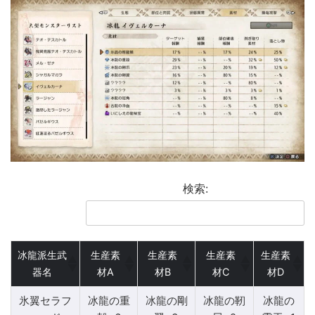
検索:
冰龍派生武
生産素
生産素
生産素
生産素
器名
材A
材B
材C
材D
氷翼セラフ
冰龍の重
冰龍の剛
冰龍の靭
冰龍の