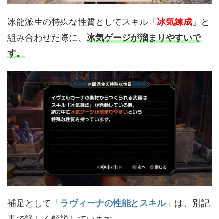
冰龍派生の特殊な性質としてスキル「
冰気錬成
」と
組み合わせた際に、
冰気ゲージが溜まりやすいで
す。
補足として「
ラヴィーナの性能とスキル
」は、別記
事で詳しく解説しています。