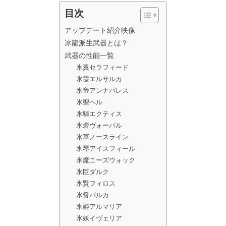
目次
アップデート紹介映像
冰龍派生武器とは？
武器の性能一覧
氷翼セラフィード
氷霊エルサルカ
氷帝アンナパレス
氷聖ヘル
氷騎エクティス
氷砦ヴォーパル
氷軍ノースライン
氷琴アイスフィール
氷魔ニーズウォック
氷臣ダルク
氷賢フィロス
氷督バルカ
氷姫アルマリア
氷妖イヴェリア