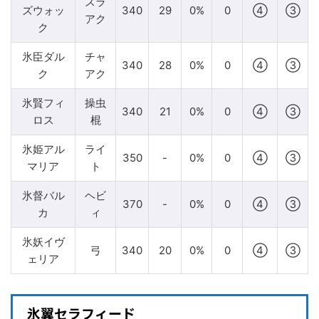
スラ
ズウォッ
340
29
0%
0
④
③
アク
ク
氷臣ダル
チャ
340
28
0%
0
④
③
ク
アク
氷賢フィ
操虫
340
21
0%
0
④
③
ロス
棍
氷姫アル
ライ
350
-
0%
0
④
③
マリア
ト
氷督バル
ヘビ
370
-
0%
0
④
③
カ
ィ
氷妖イヴ
弓
340
20
0%
0
④
③
ェリア
氷翼セラフィード