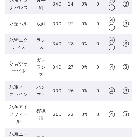
氷帝アン
片手
④
340
24
0%
0
③
ナパレス
剣
①
④
氷聖ヘル
双剣
330
22
0%
0
③
①
氷騎エク
ラン
④
340
28
0%
0
③
ティス
ス
①
ガン
氷砦ヴォ
ラン
340
27
0%
0
④
③
ーパル
ス
氷軍ノー
ハン
330
26
0%
0
④
③
スライン
マー
氷琴アイ
狩猟
スフィー
300
23
0%
0
④
③
笛
ル
氷魔ニー