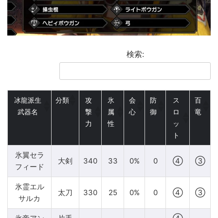
検索:
冰龍派生
分類
攻
氷
会
防
ス
百
武器名
撃
属
心
御
ロ
竜
力
性
ッ
ト
氷翼セラ
大剣
340
33
0%
0
④
③
フィード
氷霊エル
太刀
330
25
0%
0
④
③
サルカ