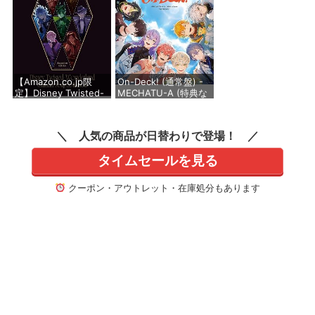
【Amazon.co.jp限
On-Deck! (通常盤) -
定】Disney Twisted-
MECHATU-A (特典な
Wonderland
し)
Character Song
Collection(オリジナル
価格：¥2,860
人気の商品が日替わりで登場！
特典：MVミニブロマ
イド7枚セット[サバナ
タイムセールを見る
クロー寮]付)(初回生産
限定盤)
クーポン・アウトレット・在庫処分もあります
価格：¥6,050