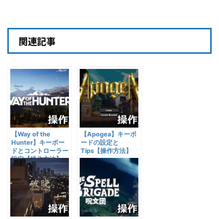
関連記事
【Way of the
【Apogea】キーボ
Hunter】キーボー
ードの設定と
ドとコントローラー
Tips【操作方法】
設定【操作方法】