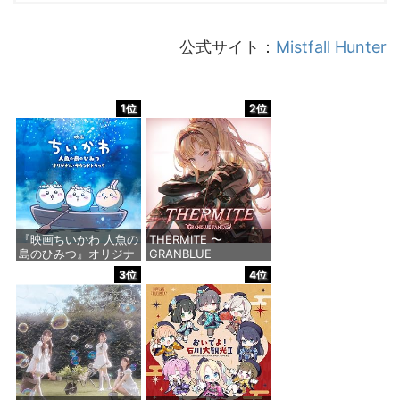
公式サイト：
Mistfall Hunter
1位
2位
『映画ちいかわ 人魚の
THERMITE 〜
島のひみつ』オリジナ
GRANBLUE
ル・サウンドトラック
FANTASY〜(初回仕様
3位
4位
限定盤)
価格：¥3,300
価格：¥1,650