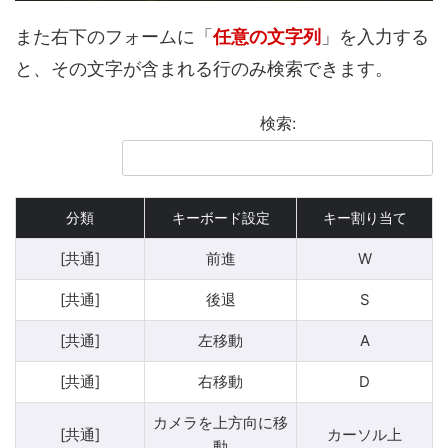
また右下のフォームに「
任意の文字列
」を入力する
と、その文字が含まれる行のみ検索できます。
検索:
分類
キーボード設定
キー割り当て
[共通]
前進
W
[共通]
後退
S
[共通]
左移動
A
[共通]
右移動
D
カメラを上方向に移
[共通]
カーソル上
動