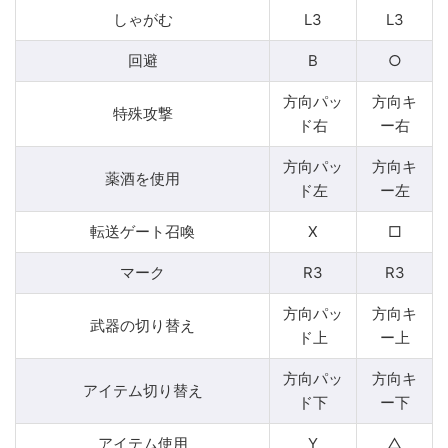
しゃがむ
L3
L3
回避
B
○
方向パッ
方向キ
特殊攻撃
ド右
ー右
方向パッ
方向キ
薬酒を使用
ド左
ー左
転送ゲート召喚
X
□
マーク
R3
R3
方向パッ
方向キ
武器の切り替え
ド上
ー上
方向パッ
方向キ
アイテム切り替え
ド下
ー下
アイテム使用
Y
△