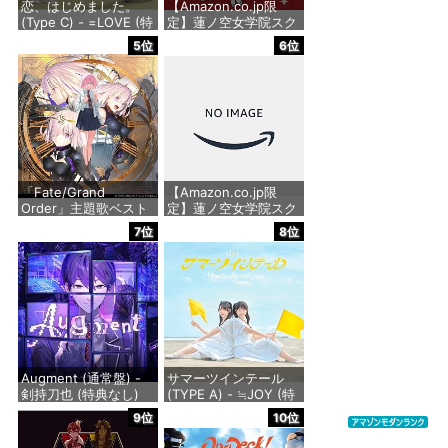
恋、はじめました。
【Amazon.co.jp限
(Type C) - =LOVE (特
定】蓮ノ空女学院スク
典なし)
ールアイドルクラブ
5位
6位
2nd SPECIALアルバム
「おいでよ！石川大観
価格：¥1,488
光Ⅱ」 - 蓮ノ空女学院
スクールアイドルクラ
ブ[日野下花帆、村野
さやか、乙宗 梢、夕霧
綴理、大沢瑠璃乃、藤
島 慈、百生吟子、徒町
小
「Fate/Grand
【Amazon.co.jp限
Order」主題歌ベスト
定】蓮ノ空女学院スク
価格：¥2,860
アルバム 余韻 [初回限
ールアイドルクラブ
7位
8位
定盤] [2CD + Blu-ray]
Extraシングル「タイ
- 坂本真綾
トル未定」 - 蓮ノ空女
学院スクールアイドル
クラブ[日野下花帆、
価格：¥4,950
村野さやか、大沢瑠璃
乃、百生吟子、徒町小
鈴、安養寺姫芽、セラ
ス 柳田 リリエンフェ
ルト、桂城
Augment (通常盤) -
サマーツインテール
剣持刀也 (特典なし)
(TYPE A) - ≒JOY (特
価格：¥1,430
典なし)
9位
10位
価格：¥2,750
価格：¥1,488