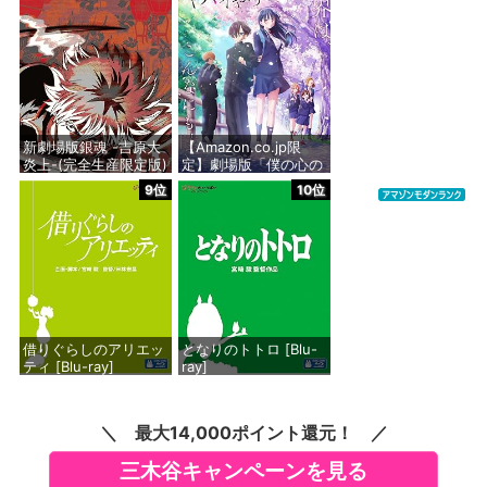
ray（特装限定版）
ポケモン feat. 初音ミ
ク
価格：¥8,589
価格：¥11,900
新劇場版銀魂 -吉原大
【Amazon.co.jp限
炎上-(完全生産限定版)
定】劇場版「僕の心の
[Blu-ray]
ヤバイやつ」 Blu-
9位
10位
ray（Amazon.co.jp特
典：Blu-rayスリーブ
価格：¥7,729
ケース） [Blu-ray]
価格：¥8,800
借りぐらしのアリエッ
となりのトトロ [Blu-
ティ [Blu-ray]
ray]
価格：¥4,945
価格：¥4,936
最大14,000ポイント還元！
三木谷キャンペーンを見る