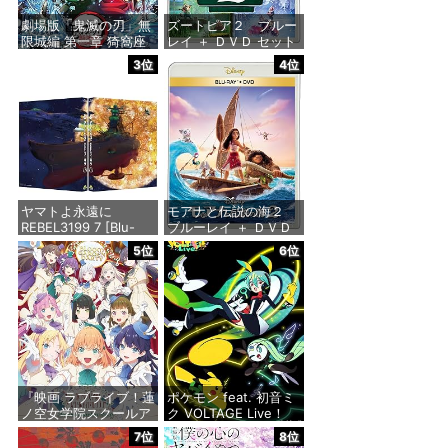
劇場版「鬼滅の刃」無
ズートピア２ ブルー
限城編 第一章 猗窩座
レイ ＋ ＤＶＤ セット
再来 通常版 [Blu-ray]
[Blu-ray]
3位
4位
価格：¥3,982
価格：¥4,336
ヤマトよ永遠に
モアナと伝説の海２
REBEL3199 7 [Blu-
ブルーレイ ＋ ＤＶＤ
ray]
セット [Blu-ray]
5位
6位
価格：¥8,760
価格：¥3,564
『映画 ラブライブ！蓮
ポケモン feat. 初音ミ
ノ空女学院スクールア
ク VOLTAGE Live！
イドルクラブ Bloom
[Blu-ray特装盤] [Blu-
7位
8位
Garden Party』Blu-
ray + 書籍 + その他] -