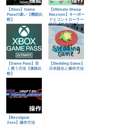
【Xbox】Game
【Ultimate Sheep
Passの違い【機能比
Raccoon】キーボー
較】
ドとコントローラー
設定【操作方法】
【Game Pass】安
【Sledding Game】
く買う方法【価格比
日本語化と操作方法
較】
【Revolgear
Zero】操作方法