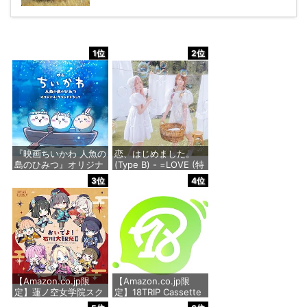
1位
2位
『映画ちいかわ 人魚の
恋、はじめました。
島のひみつ』オリジナ
(Type B) - =LOVE (特
ル・サウンドトラック
典なし)
3位
4位
価格：¥3,300
価格：¥1,818
【Amazon.co.jp限
【Amazon.co.jp限
定】蓮ノ空女学院スク
定】18TRIP Cassette
ールアイドルクラブ
#14 - VARIOUS