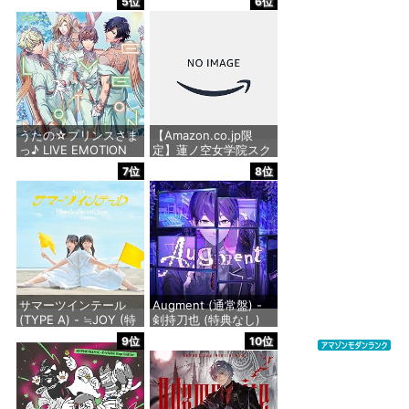
5位
6位
2nd SPECIALアルバム
ARTISTS(アクリルキ
「おいでよ！石川大観
ーホルダー付)
光Ⅱ」 - 蓮ノ空女学院
スクールアイドルクラ
価格：¥8,800
ブ[日野下花帆、村野
さやか、乙宗 梢、夕霧
綴理、大沢瑠璃乃、藤
島 慈、百生吟子、徒町
小
うたの☆プリンスさま
【Amazon.co.jp限
っ♪ LIVE EMOTION
定】蓮ノ空女学院スク
価格：¥2,860
2nd Anniversary CD
ールアイドルクラブ
7位
8位
トキヤ・カミュ・瑛
Extraシングル「タイ
二・大和
トル未定」 - 蓮ノ空女
学院スクールアイドル
クラブ[日野下花帆、
価格：¥1,980
村野さやか、大沢瑠璃
乃、百生吟子、徒町小
鈴、安養寺姫芽、セラ
ス 柳田 リリエンフェ
ルト、桂城
サマーツインテール
Augment (通常盤) -
(TYPE A) - ≒JOY (特
剣持刀也 (特典なし)
価格：¥1,430
典なし)
9位
10位
価格：¥2,750
価格：¥1,488