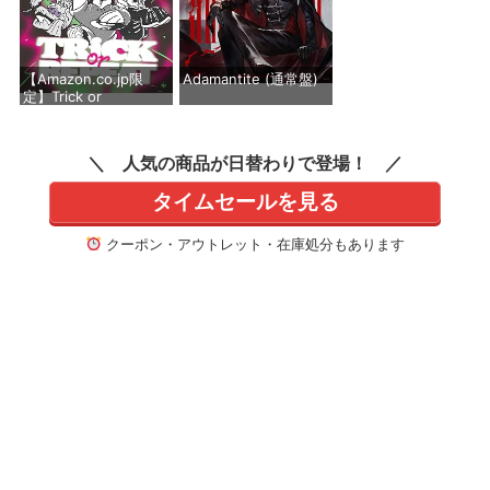
【Amazon.co.jp限
Adamantite (通常盤)
定】Trick or
Repeat[初回限定盤] -
価格：¥2,640
ヒプノシスマイク -
Division Rap Battle-
人気の商品が日替わりで登場！
(A4クリアファイル
(Buster Bros!!! ver.)
タイムセールを見る
付き)
価格：¥6,600
クーポン・アウトレット・在庫処分もあります