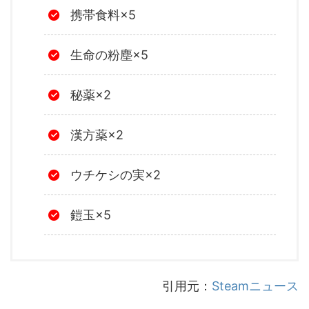
携帯食料×5
生命の粉塵×5
秘薬×2
漢方薬×2
ウチケシの実×2
鎧玉×5
引用元：
Steamニュース