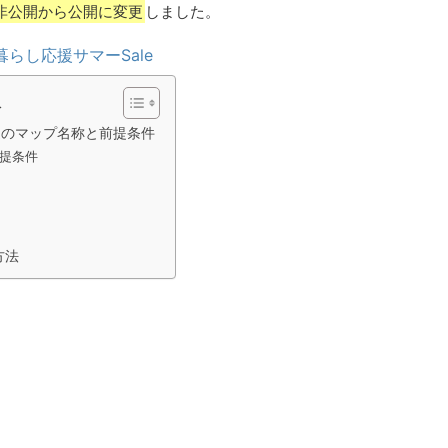
非公開から公開に変更
しました。
暮らし応援サマーSale
次
近のマップ名称と前提条件
提条件
方法