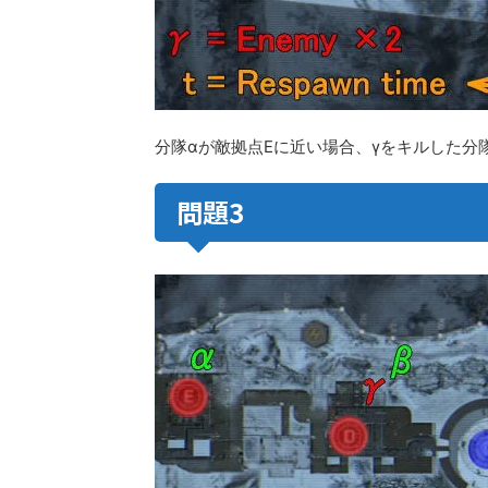
分隊αが敵拠点Eに近い場合、γをキルした分
問題3