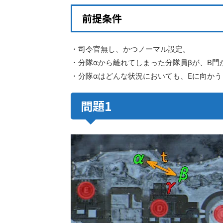
前提条件
・司令官無し、かつノーマル設定。
・分隊αから離れてしまった分隊員βが、B門
・分隊αはどんな状況においても、Eに向かう
問題1