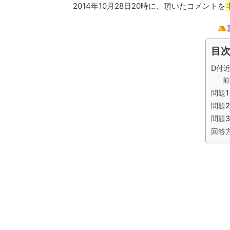
2014年10月28日20時に、頂いたコメントを
目
D付
前
問題1
問題2
問題3
回答