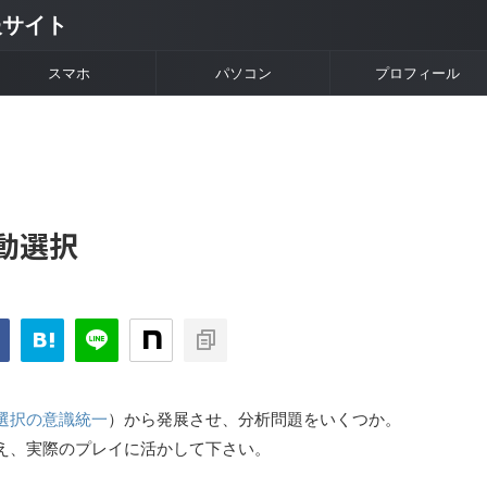
情報サイト
スマホ
パソコン
プロフィール
動選択
選択の意識統一
）から発展させ、分析問題をいくつか。
え、実際のプレイに活かして下さい。