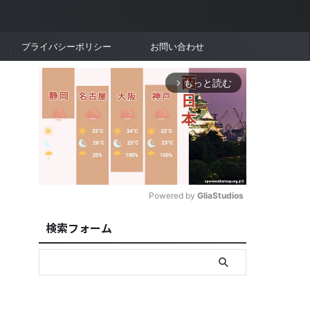
プライバシーポリシー
お問い合わせ
もっと読む
arrow_forward_ios
Powered by 
GliaStudios
検索フォーム
M
u
t
e