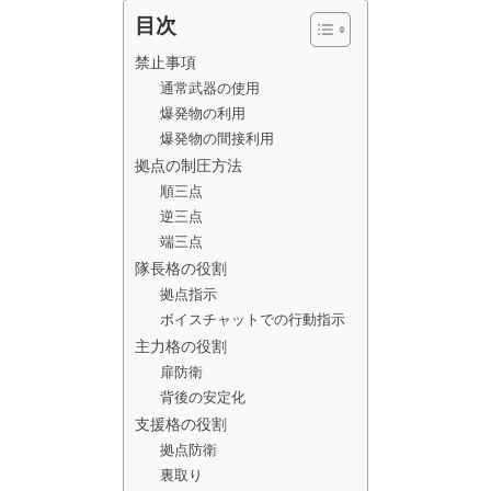
目次
禁止事項
通常武器の使用
爆発物の利用
爆発物の間接利用
拠点の制圧方法
順三点
逆三点
端三点
隊長格の役割
拠点指示
ボイスチャットでの行動指示
主力格の役割
扉防衛
背後の安定化
支援格の役割
拠点防衛
裏取り