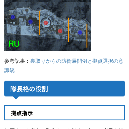
参考記事：
裏取りからの防衛展開例と拠点選択の意
識統一
隊長格の役割
拠点指示