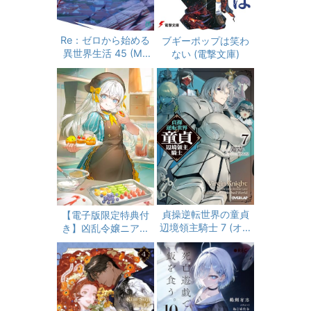
Re：ゼロから始める
ブギーポップは笑わ
異世界生活 45 (MF
ない (電撃文庫)
文庫J)
貞操逆転世界の童貞
【電子版限定特典付
辺境領主騎士 7 (オー
き】凶乱令嬢ニア・
バーラップ文庫)
リストン11病弱令嬢
に転生した神殺しの
武人の華麗なる無双
録 (HJ文庫)