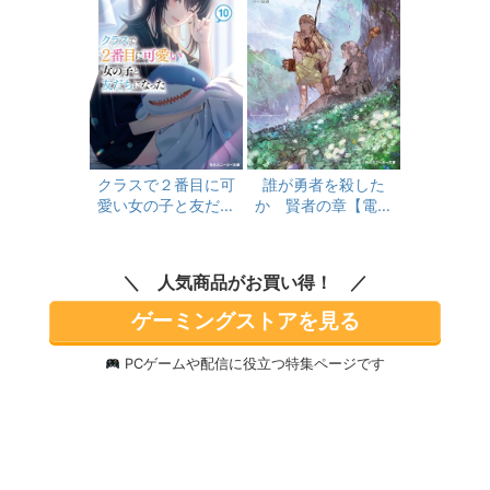
クラスで２番目に可
誰が勇者を殺した
愛い女の子と友だち
か 賢者の章【電子
になった【電子版】1
特別版】 (角川スニー
0 (角川スニーカー文
カー文庫)
庫)
人気商品がお買い得！
ゲーミングストアを見る
PCゲームや配信に役立つ特集ページです