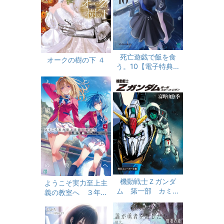
死亡遊戯で飯を食
オークの樹の下 ４
う。10【電子特典付
き】 (MF文庫J)
機動戦士Ｚガンダ
ようこそ実力至上主
ム 第一部 カミー
義の教室へ ３年生
ユ・ビダン (角川スニ
編４ (MF文庫J)
ーカー文庫)