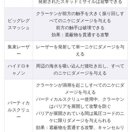
発射されたスキッドミサイルは迎撃できる
クラーケンが前方の触手を大きく振り回しす
ビッグレグ
べてのニケにダメージを与える
スマッシュ
前方の触手は破壊できる
効果：遮蔽物を貫通する攻撃
集束レーザ
レーザーを発射して単一ニケにダメージを与
ー
える
ハイドロキ
周辺の海水を吸い込んだ後吐き出し、すべて
ャノン
のニケにダメージを与える
クラーケンが渦潮を起こしすべてのニケにダ
メージを与える
バーティカルスクリュー使用中、クラーケン
バーティカ
はバリアを展開して攻撃を防ぐ
ルスクリュ
バリアが展開されている間は風圧コードのニ
ー
ケに限りダメージを与えられる
効果：遮蔽物を貫通する攻撃、キャンセルリ