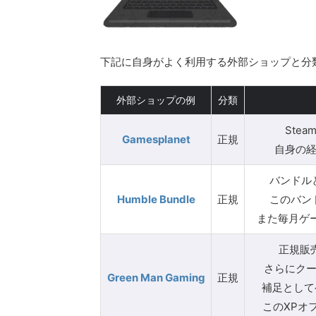
下記に自身がよく利用する外部ショップと分
外部ショップの例
分類
Ste
Gamesplanet
正規
自身の
バンドル
Humble Bundle
正規
このバン
また毎月ゲ
正規販売
さらにク
Green Man Gaming
正規
補足として
このXPオ