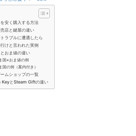
ムを安く購入する方法
販売店と鍵屋の違い
でトラブルに遭遇したら
に行けと言われた実例
国とおま値の違い
ま国×おま値の例
ま国の例（案内付き）
ゲームショップの一覧
m KeyとSteam Giftの違い