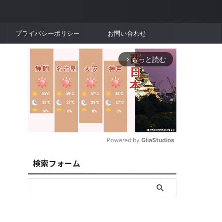
プライバシーポリシー
お問い合わせ
もっと読む
arrow_forward_ios
Powered by 
GliaStudios
検索フォーム
M
u
t
e