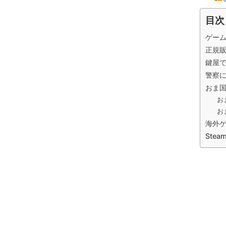
目次
ゲー
正規
鍵屋
警察
おま
お
お
海外
Stea