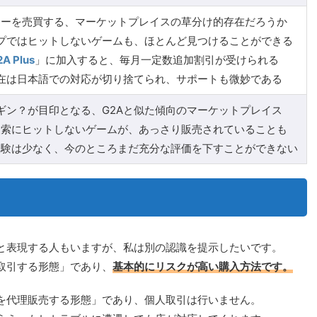
キーを売買する、マーケットプレイスの草分け的存在だろうか
プではヒットしないゲームも、ほとんど見つけることができる
A Plus
」に加入すると、毎月一定数追加割引が受けられる
在は日本語での対応が切り捨てられ、サポートも微妙である
ギン？が目印となる、G2Aと似た傾向のマーケットプレイス
検索にヒットしないゲームが、あっさり販売されていることも
経験は少なく、今のところまだ充分な評価を下すことができない
と表現する人もいますが、私は別の認識を提示したいです。
取引する形態」であり、
基本的にリスクが高い購入方法です。
を代理販売する形態」であり、個人取引は行いません。