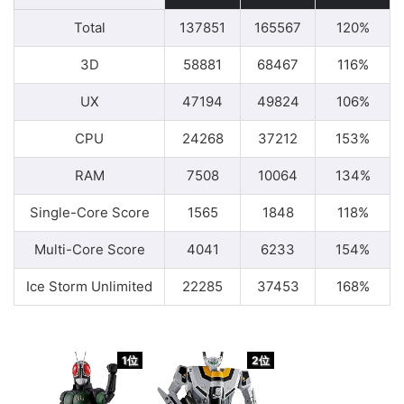
Total
137851
165567
120%
3D
58881
68467
116%
UX
47194
49824
106%
CPU
24268
37212
153%
RAM
7508
10064
134%
Single-Core Score
1565
1848
118%
Multi-Core Score
4041
6233
154%
Ice Storm Unlimited
22285
37453
168%
1位
2位