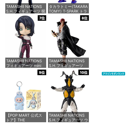
TAMASHII NATIONS
タカラトミー(TAKARA
価格：¥2,750
S.H.フィギュアーツ 呪
TOMY) T-SPARK トラ
術廻戦 懐玉・玉折 五
ンスフォーマー ニュー
7位
8位
条悟-呪術高専- 約
レジェンズ NL-07 サ
160mm PVC&ABS製
ウンドウェーブ 可動フ
塗装済み可動フィギュ
ィギュア
ア
価格：¥4,440
価格：¥8,373
TAMASHII NATIONS
TAMASHII NATIONS
フィギュアーツ mini
S.H.フィギュアーツ
機動戦士ガンダム
ONE PIECE シャンク
9位
10位
SEED FREEDOM アス
ス -マリンフォード頂
ラン・ザラ（再販版）
上決戦- 約165mm
約90mm PVC&ABS製
PVC&ABS&布製 塗装
塗装済み可動フィギュ
済み可動フィギュア
ア
価格：¥8,918
価格：¥3,850
【POP MART 公式ス
TAMASHII NATIONS
トア】THE
S.H.フィギュアーツ ウ
MONSTERS PIN FOR
ルトラマン ゼットン
LOVE シリーズぬいぐ
60th Anniversary