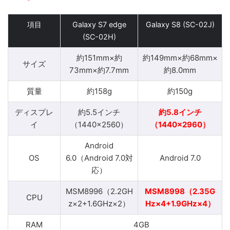
項目
Galaxy S7 edge
Galaxy S8 (SC-02J)
(SC-02H)
約151mm×約
約149mm×約68mm×
サイズ
73mm×約7.7mm
約8.0mm
質量
約158g
約150g
ディスプレ
約5.5インチ
約5.8インチ
イ
（1440×2560）
（1440×2960）
Android
OS
6.0（Android 7.0対
Android 7.0
応）
MSM8996（2.2GH
MSM8998（2.35G
CPU
z×2+1.6GHz×2）
Hz×4+1.9GHz×4）
RAM
4GB