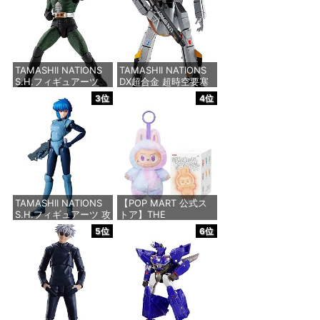
TAMASHII NATIONS
TAMASHII NATIONS
S.H.フィギュアーツ
DX超合金 超時空要塞
（真骨彫製法） 仮面ラ
マクロス VF-1S バル
3位
4位
イダーBLACK RX 約
キリー ロイ・フォッカ
150mm PVC&ABS&布
ースペシャル リバイバ
製 塗装済み可動フィギ
ルVer. 約280mm
ュア
ABS&ダイキャスト
&PVC製 塗装済み可動
フィギュア
価格：¥10,189
価格：¥26,406
TAMASHII NATIONS
【POP MART 公式ス
S.H.フィギュアーツ 攻
トア】THE
殻機動隊 THE GHOST
MONSTERS Big into
5位
6位
IN THE SHELL 草薙素
Energy シリーズ ぬい
子 約140mm
ぐるみペンダント 【1
PVC&ABS製 塗装済み
ピース】 エナジーラブ
可動フィギュア
ブ labubu ラブブ らぶ
ぶ ポップマート ブラ
インドボックス フィギ
価格：¥9,000
ュア おもちゃ ガチャ
ガチャ