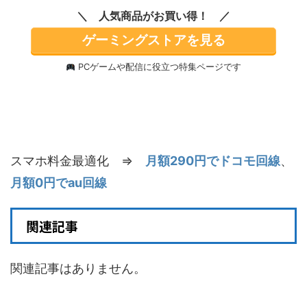
るみペンダント(A-M)
Edition 約160mm
人気商品がお買い得！
【1ピース】 ミニラブ
PVC&ABS製 塗装済み
ブ labubu ラブブ らぶ
可動フィギュア
ゲーミングストアを見る
ぶ ポップマート ブラ
インドボックス フィギ
価格：¥9,080
ュア おもちゃ ガチャ
PCゲームや配信に役立つ特集ページです
ガチャ
価格：¥1,815
スマホ料金最適化 ⇒
月額290円でドコモ回線
、
月額0円でau回線
関連記事
関連記事はありません。