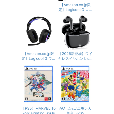
ヘッドセット ノイズ
【Amazon.co.jp限
キャンセリング マイ
定】Logicool G ロジ
ク付き 3.5mm有線
クール G PRO X ゲー
ゲーミングヘッドホ
ミングヘッドセット
ン スイッチ ヘッドフ
G-PHS-003d PS5 P
ォン 軽量 全効能 重
S4 PC Switch Xbox
低音 LEDライト コン
有線 Dolby 7.1ch 3.5
トローラー ミュート
mm usb Blue VO!CE
付き ステレオ FPS
搭載高性能 マイク 国
ゲーム用 Nintendo S
内正規品 1年間メー
witch Xbox One PS
カー保証 【Amazon.
【Amazon.co.jp限
【2026新登場】ワイ
4 スマホ PC対応 (紫)
co.jp 限定壁紙ダウン
定】Logicool G ワイ
ヤレスイヤホン bluet
ロード付き】
ヤレス ゲーミングヘ
ooth 5.4 イヤホン
ッドセット G522 LI
ブルートゥース V15
GHTSPEED G522-B
小型軽量 ぶるーとぅ
Kd 軽量 マイク付き
ーす コードレス人気
Bluetooth 有線 対応
最大36時間再生 EN
90時間連続使用可能
C通話 マイク付き 自
LIGHTSYNC RGB P
動ペアリング Type-
S5 PS4 PC window
C充電 タッチ式音量
s Mac ゲーミング ヘ
調整 Siri対応0606
ッドセット ヘッドフ
(ブラック)
【PS5】MARVEL Tō
がんばれゴエモン大
ォン ヘッドホン ブラ
kon: Fighting Souls
集合! -PS5