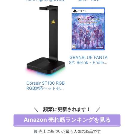
ック 国内正規品 ※A
mazon限定の壁紙ダ
ウンロード付き
GRANBLUE FANTA
SY: Relink - Endless
Ragnarok（グランブ
ルーファンタジー リ
リンク エンドレスラ
Corsair ST100 RGB
グナロク） 【予約特
RGB対応ヘッドセッ
典】DLC「GRANBL
トスタンド SP767 C
UE FANTASY: Relink
A-9011167-AP
- Endless Ragnarok
ガッツIII・自動復
頻繁に更新されます！
活IIIジーンセット」
同梱 - PS5
Amazon 売れ筋ランキングを見る
売上に基づいた最も人気の商品です