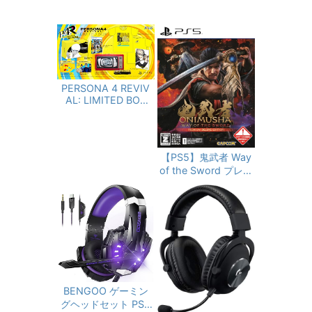
PERSONA 4 REVIV
AL: LIMITED BOX
（ペルソナ４ リバイ
バル リミテッドボッ
クス） 【同梱物】副
島成記描き下ろし特
【PS5】鬼武者 Way
別装丁ボックス＆マ
of the Sword プレミ
ヨナカテレビ型スマ
アムデラックスエデ
ホポーチ & 限定版オ
ィション
リジナルTシャツ &
アートブック（全48
P）＆群青色の衣装セ
ット（DLC）【予約
特典】DLC「ペルソ
ナ４ リバイバル: P3
R＆P5R Extra BGM
BENGOO ゲーミン
セット」 - PS5
グヘッドセット PS5