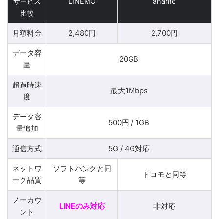
サービス
LINEMO
ahamo
比較
月額料金
2,480円
2,700円
データ容
20GB
量
超過時速
最大1Mbps
度
データ容
500円 / 1GB
量追加
通信方式
5G / 4G対応
ネットワ
ソフトバンクと同
ドコモと同等
ーク品質
等
ノーカウ
LINEのみ対応
非対応
ント