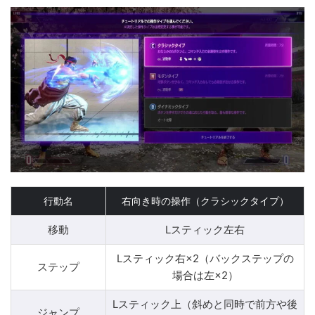
行動名
右向き時の操作（クラシックタイプ）
移動
Lスティック左右
Lスティック右×2（バックステップの
ステップ
場合は左×2）
Lスティック上（斜めと同時で前方や後
ジャンプ