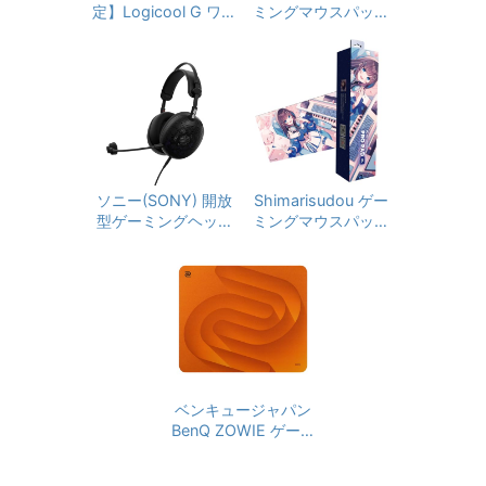
co.jp 限定壁紙ダウン
定】Logicool G ワイ
ミングマウスパッド
ン
ロード付き】
ヤレス ゲーミングヘ
デスクパッド nayuta
ッドセット G522 LI
モデル クロス表面 L
GHTSPEED G522-B
サイズ 450×400×5
Kd 軽量 マイク付き
mm
Bluetooth 有線 対応
90時間連続使用可能
LIGHTSYNC RGB P
S5 PS4 PC window
s Mac ゲーミング ヘ
ソニー(SONY) 開放
Shimarisudou ゲー
ッドセット ヘッドフ
型ゲーミングヘッド
ミングマウスパッド
ォン ヘッドホン ブラ
セット INZONE H6
デスクパッド nayuta
ック 国内正規品 ※A
Air : MDR-G600 ゲ
クロス表面 XLサイズ
mazon限定の壁紙ダ
ーミングヘッドセッ
900×400×5mm
ウンロード付き
ト 有線 MDR‑MV1ベ
ース FPS向け 足音定
位 広い音場 50mm
ドライバー 軽量199
g 長時間快適 マイク
付き 3.5mm PC / PS
ベンキュージャパン
5対応
BenQ ZOWIE ゲーミ
ングマウスパッド G-
SR-SE Orange 布製/