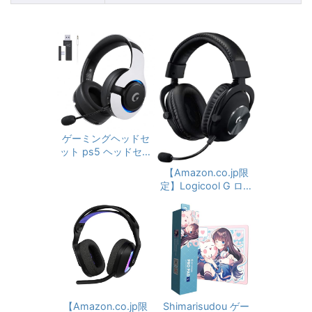
ゲーミングヘッドセ
ット ps5 ヘッドセッ
ト 2.4G USB/Type-
【Amazon.co.jp限
cアダプター/Bluetoo
定】Logicool G ロジ
th 5.3有線/無線 4W
クール G PRO X ゲー
AY接続ヘッドホン 着
ミングヘッドセット
脱式ノイズキャンセ
G-PHS-003d PS5 P
リングマイク付き 低
S4 PC Switch Xbox
遅延ゲームヘッドセ
有線 Dolby 7.1ch 3.5
ット 45時間バッテリ
mm usb Blue VO!CE
ー RGBライト 着脱式
搭載高性能 マイク 国
マイク/ミュート pc
内正規品 1年間メー
ps5 ps4 xboxone s
カー保証 【Amazon.
【Amazon.co.jp限
Shimarisudou ゲー
witch対応ヘッドフォ