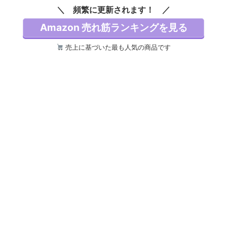
クロス/ラバーベー
頻繁に更新されます！
ス/滑り止め加工/フ
ラットパッケージ/47
Amazon 売れ筋ランキングを見る
x39cm/オレンジ
売上に基づいた最も人気の商品です