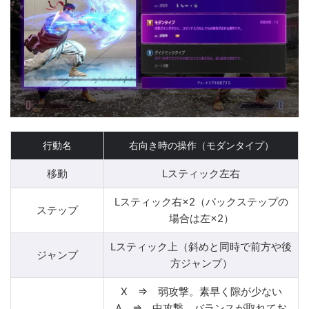
行動名
右向き時の操作（モダンタイプ）
移動
Lスティック左右
Lスティック右×2（バックステップの
ステップ
場合は左×2）
Lスティック上（斜めと同時で前方や後
ジャンプ
方ジャンプ）
X ⇒ 弱攻撃。素早く隙が少ない
A ⇒ 中攻撃。バランスが取れてお