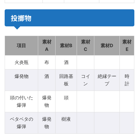
投擲物
素材
素材
素材
項目
素材B
素材D
A
C
E
火炎瓶
布
酒
爆発物
酒
回路基
コイ
絶縁テー
時
板
ン
プ
計
頭の付いた
爆発
頭
爆弾
物
ベタベタの
爆発
樹液
爆弾
物