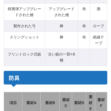
焼夷弾アップグレー
アップグレード
布
酒
ドされた槍
された槍
製作された弓
棒
布
ロープ
スリングショット
棒
布
絶縁テ
ープ
フリントロック式銃
古い銃の一部×8
種
防具
素
素材
素材
項目
素材A
素材B
素材D
材
C
F
E