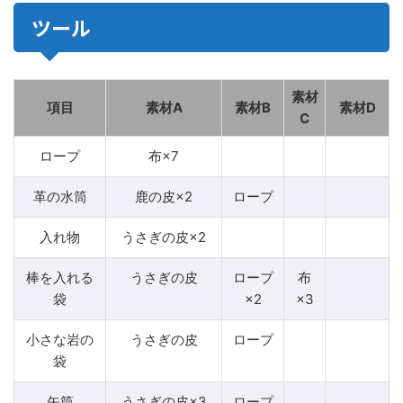
ツール
素材
項目
素材A
素材B
素材D
C
ロープ
布×7
革の水筒
鹿の皮×2
ロープ
入れ物
うさぎの皮×2
棒を入れる
うさぎの皮
ロープ
布
袋
×2
×3
小さな岩の
うさぎの皮
ロープ
袋
矢筒
うさぎの皮×3
ロープ