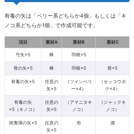
有毒の矢は「ベリー系どちらか4個」もしくは「キ
ノコ系どちらか1個」で作成可能です。
項目
素材A
素材B
素材C
弓矢×5
棒
羽根×5
骨の矢×5
棒
羽根×5
骨×5
有毒の矢×5
任意の
（ツインベリ
（セッコウボ
矢×5
ー×4）
ク×4）
有毒の矢
任意の
（アマニタキ
（ジャックキ
×5（キノコ）
矢×5
ノコ）
ノコ）
焼夷弾の矢×5
任意の
布
酒
矢×5