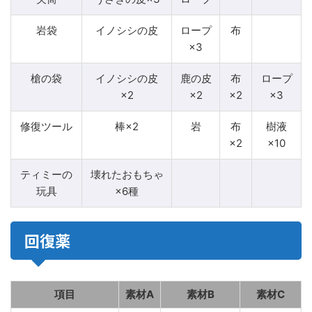
岩袋
イノシシの皮
ロープ
布
×3
槍の袋
イノシシの皮
鹿の皮
布
ロープ
×2
×2
×2
×3
修復ツール
棒×2
岩
布
樹液
×2
×10
ティミーの
壊れたおもちゃ
玩具
×6種
回復薬
項目
素材A
素材B
素材C