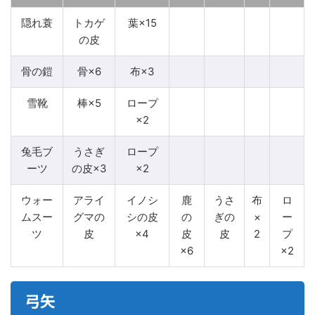
隠れ蓑
トカゲ
葉×15
の皮
骨の鎧
骨×6
布×3
雪靴
棒×5
ロープ
×2
兔毛ブ
うさぎ
ロープ
ーツ
の皮×3
×2
ウォー
アライ
イノシ
鹿
うさ
布
ロ
ムスー
グマの
シの皮
の
ぎの
×
ー
ツ
皮
×4
皮
皮
2
プ
×6
×2
弓矢