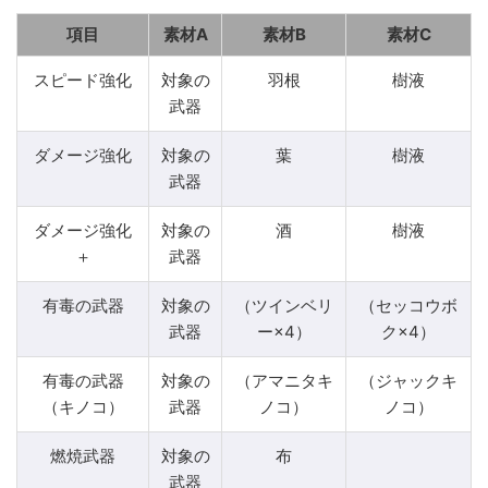
項目
素材A
素材B
素材C
スピード強化
対象の
羽根
樹液
武器
ダメージ強化
対象の
葉
樹液
武器
ダメージ強化
対象の
酒
樹液
＋
武器
有毒の武器
対象の
（ツインベリ
（セッコウボ
武器
ー×4）
ク×4）
有毒の武器
対象の
（アマニタキ
（ジャックキ
（キノコ）
武器
ノコ）
ノコ）
燃焼武器
対象の
布
武器