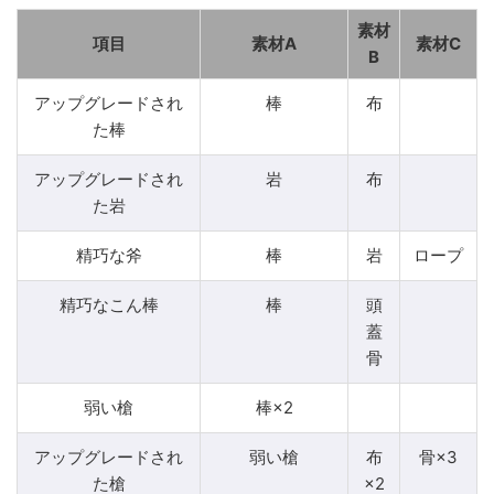
素材
項目
素材A
素材C
B
アップグレードされ
棒
布
た棒
アップグレードされ
岩
布
た岩
精巧な斧
棒
岩
ロープ
精巧なこん棒
棒
頭
蓋
骨
弱い槍
棒×2
アップグレードされ
弱い槍
布
骨×3
た槍
×2