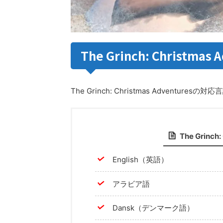
The Grinch: Christma
The Grinch: Christmas Adventure
The Grinc
English（英語）
アラビア語
Dansk（デンマーク語）