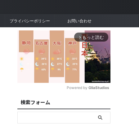
プライバシーポリシー
お問い合わせ
もっと読む
arrow_forward_ios
Powered by 
GliaStudios
検索フォーム
M
u
t
e