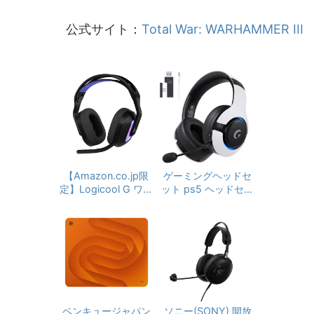
公式サイト：
Total War: WARHAMMER III
【Amazon.co.jp限
ゲーミングヘッドセ
定】Logicool G ワイ
ット ps5 ヘッドセッ
ヤレス ゲーミングヘ
ト 2.4G USB/Type-
ッドセット G522 LI
cアダプター/Bluetoo
GHTSPEED G522-B
th 5.3有線/無線 4W
Kd 軽量 マイク付き
AY接続ヘッドホン 着
Bluetooth 有線 対応
脱式ノイズキャンセ
90時間連続使用可能
リングマイク付き 低
LIGHTSYNC RGB P
遅延ゲームヘッドセ
S5 PS4 PC window
ット 45時間バッテリ
s Mac ゲーミング ヘ
ー RGBライト 着脱式
ベンキュージャパン
ソニー(SONY) 開放