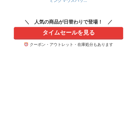
ミングマウスパッド
ロード付き】
デスクパッド nayuta
クロス表面 XLサイズ
900×400×5mm
人気の商品が日替わりで登場！
タイムセールを見る
クーポン・アウトレット・在庫処分もあります