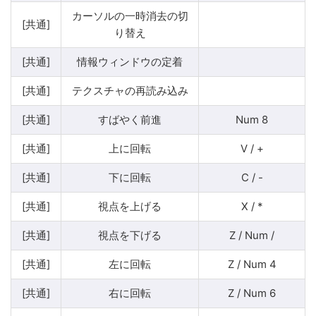
カーソルの一時消去の切
[共通]
り替え
[共通]
情報ウィンドウの定着
[共通]
テクスチャの再読み込み
[共通]
すばやく前進
Num 8
[共通]
上に回転
V / +
[共通]
下に回転
C / -
[共通]
視点を上げる
X / *
[共通]
視点を下げる
Z / Num /
[共通]
左に回転
Z / Num 4
[共通]
右に回転
Z / Num 6