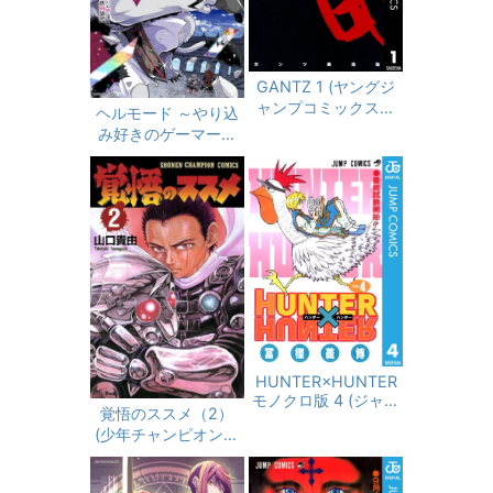
GANTZ 1 (ヤングジ
ャンプコミックスDI
ヘルモード ～やり込
GITAL)
み好きのゲーマーは
廃設定の異世界で無
双する～ はじまりの
召喚士 14【電子書
店共通特典イラスト
付】 (アース・スター
コミックス)
HUNTER×HUNTER
モノクロ版 4 (ジャン
覚悟のススメ（2）
プコミックスDIGITA
(少年チャンピオン・
L)
コミックス)