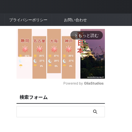
プライバシーポリシー
お問い合わせ
もっと読む
arrow_forward_ios
Powered by 
GliaStudios
検索フォーム
M
u
t
e