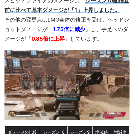
スピットファイアのダメージは、
シーズン10配信直
前に比べて基本ダメージが「1」上昇しました。
その他の変更点はLMG全体の修正を受け、ヘッドシ
ョットダメージが「
1.75倍に減少
」し、手足へのダ
メージが「
0.85倍に上昇
」しています。
ダメージの比較
シーズン10
シーズン9
増減値
増減率