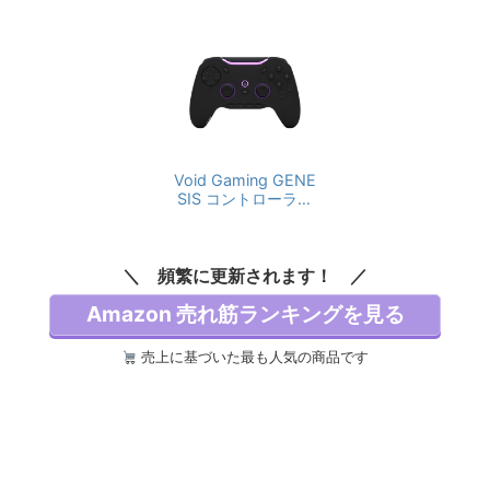
Void Gaming GENE
SIS コントローラー
pc ゲームパッド 無
線 有線 対応 ポーリ
ングレート 2000Hz
頻繁に更新されます！
TMR 10個のカスタム
ボタン ゲームコント
Amazon 売れ筋ランキングを見る
ローラー ゲーミング
コントローラー
売上に基づいた最も人気の商品です