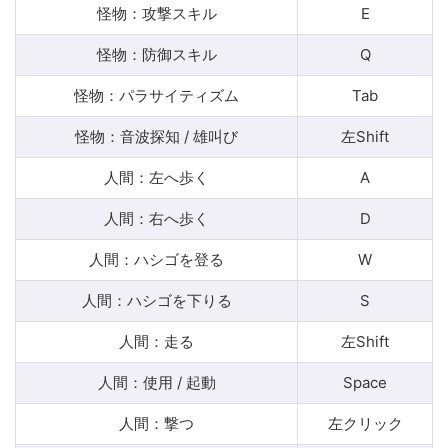
怪物：攻撃スキル
E
怪物：防御スキル
Q
怪物：パラサイティズム
Tab
怪物：音波探知 / 雄叫び
左Shift
人間：左へ歩く
A
人間：右へ歩く
D
人間：ハシゴを登る
W
人間：ハシゴを下りる
S
人間：走る
左Shift
人間：使用 / 起動
Space
人間：撃つ
左クリック