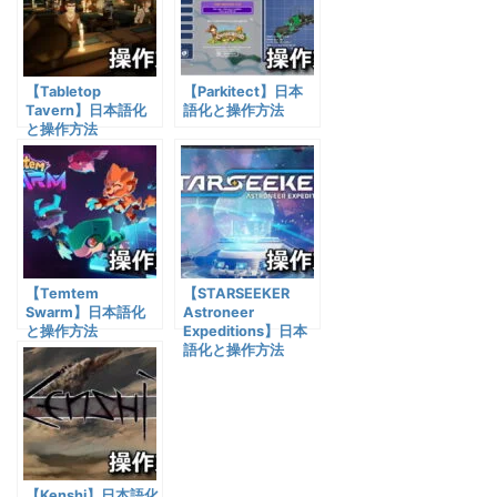
【Tabletop
【Parkitect】日本
Tavern】日本語化
語化と操作方法
と操作方法
【Temtem
【STARSEEKER
Swarm】日本語化
Astroneer
と操作方法
Expeditions】日本
語化と操作方法
【Kenshi】日本語化