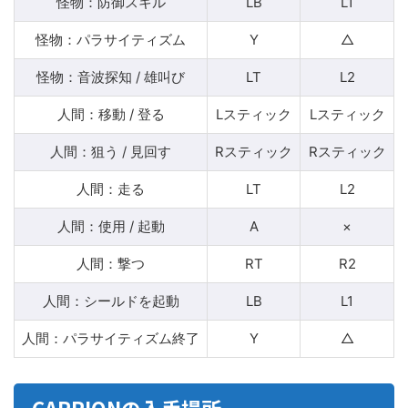
怪物：防御スキル
LB
L1
怪物：パラサイティズム
Y
△
怪物：音波探知 / 雄叫び
LT
L2
人間：移動 / 登る
Lスティック
Lスティック
人間：狙う / 見回す
Rスティック
Rスティック
人間：走る
LT
L2
人間：使用 / 起動
A
×
人間：撃つ
RT
R2
人間：シールドを起動
LB
L1
人間：パラサイティズム終了
Y
△