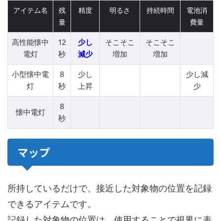
アイテム名
残
精度
明るさ
持続時間
電池消
量
費量
高性能懐中
12
少し
そこそこ
そこそこ
電灯
秒
減少
増加
増加
小型懐中電
8
少し
少し減
灯
秒
上昇
少
8
懐中電灯
秒
マップ
所持しているだけで、接近した対象物の位置を記録
できるアイテムです。
記録した対象物の位置は、使用することで視界に表