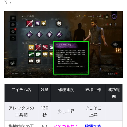
す。
アイテム名
残量
修理速度
破壊工作
成功範
囲
アレックスの
130
そこそこ
少し上昇
工具箱
秒
上昇
機械技師の工
80
とてつもなく
破壊でき