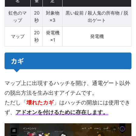
名
量
足
虹色のマ
20
対象物
黒い錠前 / 殺人鬼の所有物 / 脱
ップ
秒
×3
出ゲート
20
発電機
マップ
発電機
秒
×1
カギ
マップ上に出現するハッチを開け、通電ゲート以外
の脱出方法を生み出すアイテムです。
ただし「
壊れたカギ
」はハッチの開放には使用でき
ず、
アドオンを付けるために存在します。