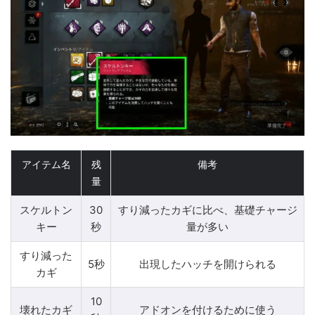
アイテム名
残
備考
量
スケルトン
30
すり減ったカギに比べ、基礎チャージ
キー
秒
量が多い
すり減った
5秒
出現したハッチを開けられる
カギ
10
壊れたカギ
アドオンを付けるために使う