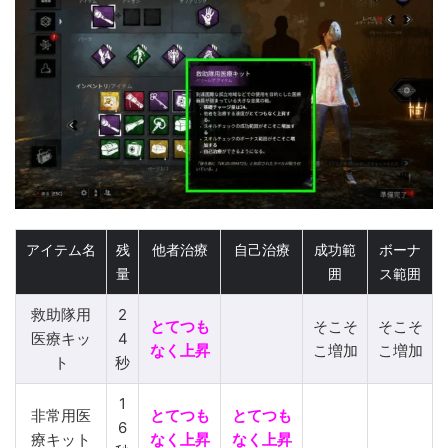
アイテム名
残
他者治療
自己治療
成功範
ボーナ
量
囲
ス範囲
救助隊用
2
とてつも
そこそ
そこそ
医療キッ
4
なく上昇
こ増加
こ増加
ト
秒
1
非常用医
とてつも
とてつも
6
療キット
なく上昇
なく上昇