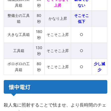
具箱
秒
上昇
ない
整備士の工具
80
そこそこ
かなり上昇
箱
秒
低下
180
大きな工具箱
そこそこ上昇
○
秒
130
工具箱
そこそこ上昇
○
秒
ボロボロの工
80
少し減
そこそこ上昇
○
具箱
秒
少
懐中電灯
殺人鬼に照射することで怯ませ、より長時間のチェ