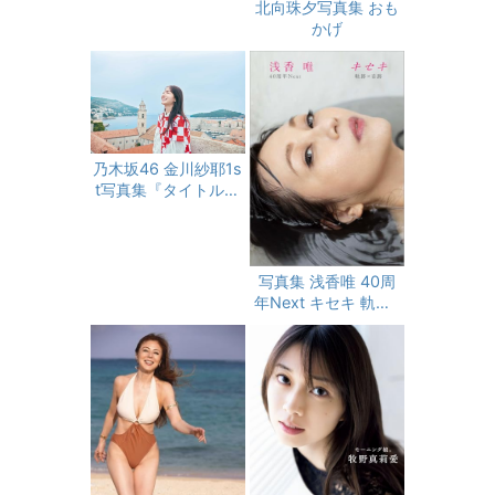
北向珠夕写真集 おも
かげ
乃木坂46 金川紗耶1s
t写真集『タイトル未
定』
写真集 浅香唯 40周
年Next キセキ 軌跡×
奇跡