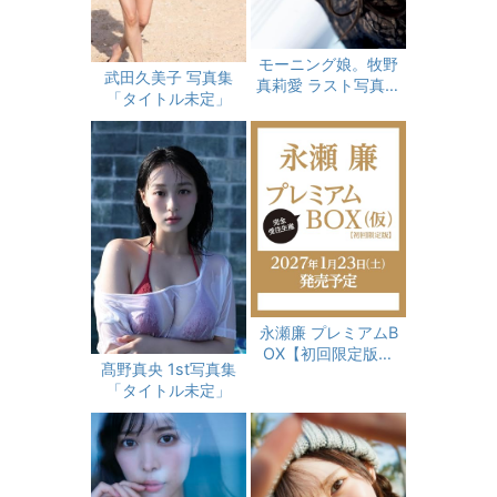
モーニング娘。牧野
武田久美子 写真集
真莉愛 ラスト写真集
「タイトル未定」
『 モーニング娘。牧
野真莉愛 』
永瀬廉 プレミアムB
OX【初回限定版】
髙野真央 1st写真集
(仮)
「タイトル未定」