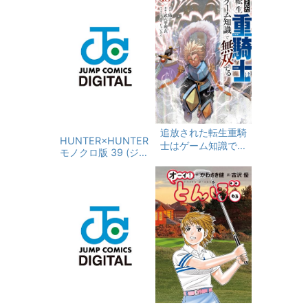
追放された転生重騎
HUNTER×HUNTER
士はゲーム知識で無
モノクロ版 39 (ジャ
双する（１８） (ヤン
ンプコミックスDIGIT
マガＷｅｂ)
AL)