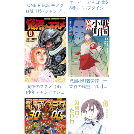
オーイ！ とんぼ 第6
ONE PIECE モノク
3巻 (ゴルフダイジェ
ロ版 115 (ジャンプコ
ストコミックス)
ミックスDIGITAL)
戦国小町苦労譚 一
乗谷の残照 20【電
覚悟のススメ（8）
子書店共通特典イラ
(少年チャンピオン・
スト付】 戦国小町苦
コミックス)
労譚 【コミック
版】 (アース・スター
コミックス)