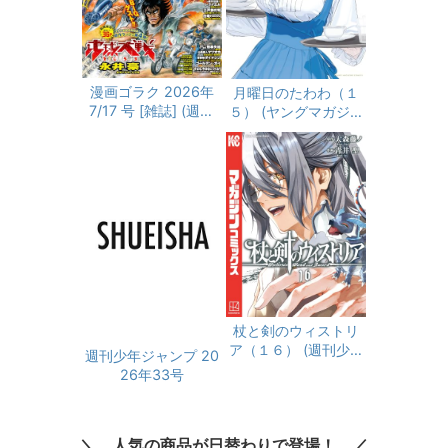
漫画ゴラク 2026年
月曜日のたわわ（１
7/17 号 [雑誌] (週刊
５） (ヤングマガジン
漫画ゴラク)
コミックス)
杖と剣のウィストリ
ア（１６） (週刊少年
週刊少年ジャンプ 20
マガジンコミックス)
26年33号
人気の商品が日替わりで登場！