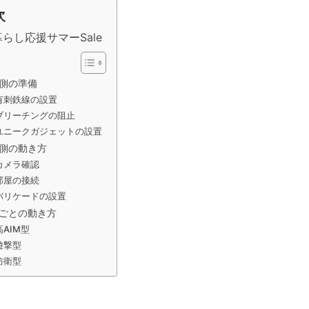
次
暮らし応援サマーSale
側の準備
有刺鉄線の設置
ブリーチングの阻止
ユニークガジェットの設置
側の動き方
カメラ確認
部屋の接続
バリケードの設置
ごとの動き方
高AIM型
遊撃型
防衛型