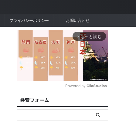
プライバシーポリシー
お問い合わせ
もっと読む
arrow_forward_ios
Powered by 
GliaStudios
検索フォーム
M
u
t
e