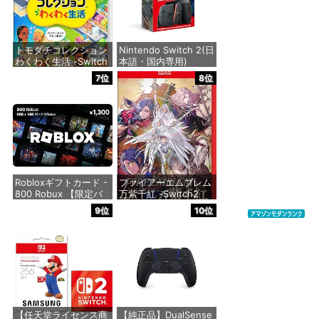
トモダチコレクション
Nintendo Switch 2(日
わくわく生活 -Switch
本語・国内専用)
7位
8位
価格：¥6,144
価格：¥55,871
Robloxギフトカード -
ファイアーエムブレム
800 Robux 【限定バ
万紫千紅 -Switch2
ーチャルアイテムを含
9位
10位
む】 【オンラインゲー
価格：¥8,979
ムコード】 ロブロック
ス | オンラインコード
版
価格：¥1,300
【任天堂ライセンス商
【純正品】DualSense