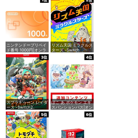
ニンテンドープリペイ
リズム天国 ミラクルス
ド番号 1000円|オンラ
ターズ -Switch
インコード版
3位
4位
価格：¥5,645
価格：¥1,000
スプラトゥーン レイダ
ぽこ あ ポケモン エキ
ース -Switch2
スパンションパス|オン
ラインコード版
5位
6位
価格：¥6,445
価格：¥4,400