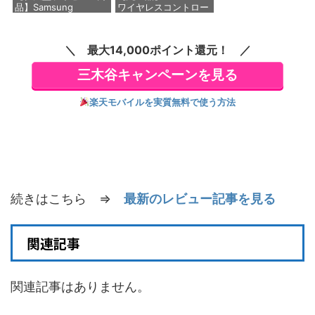
品】Samsung
ワイヤレスコントロー
microSD Express
ラー ミッドナイト ブ
Card 256GB for
ラック(CFI-ZCT2J01)
Nintendo Switch 2(サ
最大14,000ポイント還元！
ムスン マイクロSDエ
価格：¥10,737
クスプレスカード
三木谷キャンペーンを見る
256GB)
【Amazon.co.jp限定
特典】Nintendo S
楽天モバイルを実質無料で使う方法
価格：¥9,380
続きはこちら ⇒
最新のレビュー記事を見る
関連記事
関連記事はありません。