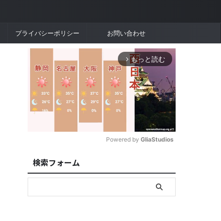
プライバシーポリシー
お問い合わせ
もっと読む
arrow_forward_ios
Powered by 
GliaStudios
検索フォーム
M
u
t
e