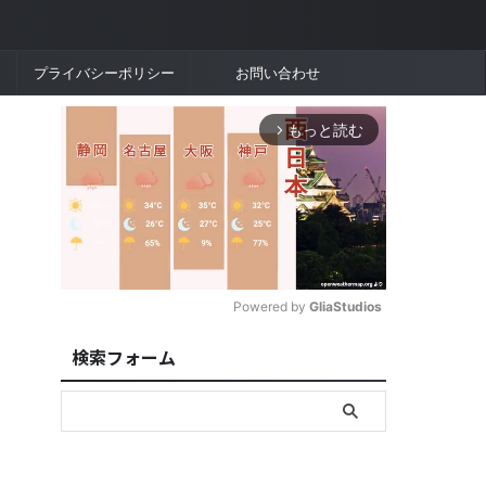
プライバシーポリシー
お問い合わせ
もっと読む
arrow_forward_ios
Powered by 
GliaStudios
検索フォーム
M
u
t
e