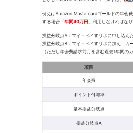
例えばAmazon Mastercardゴールドの年会
する場合「
年間40万円
」利用しなければなり
損益分岐点A：マイ・ペイすリボに申し込ん
損益分岐点B：マイ・ペイすリボに加え、カ
（ただし年会費請求前月を含む過去1年間のカ
項目
年会費
ポイント付与率
基本損益分岐点
損益分岐点A