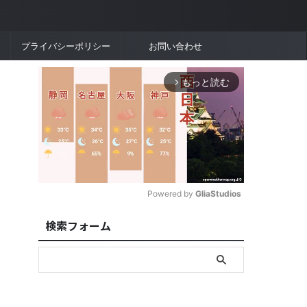
プライバシーポリシー
お問い合わせ
もっと読む
arrow_forward_ios
Powered by 
GliaStudios
検索フォーム
M
u
t
e