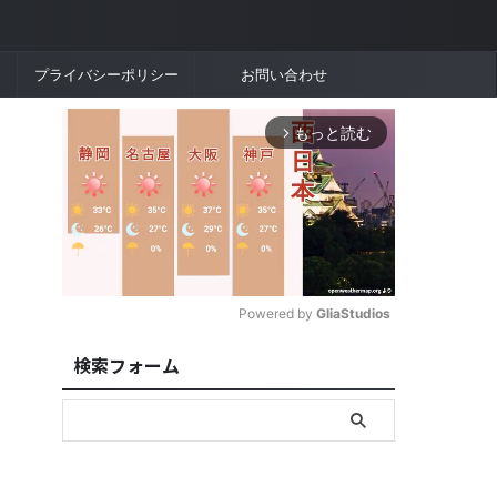
プライバシーポリシー
お問い合わせ
もっと読む
arrow_forward_ios
Powered by 
GliaStudios
検索フォーム
M
u
t
e