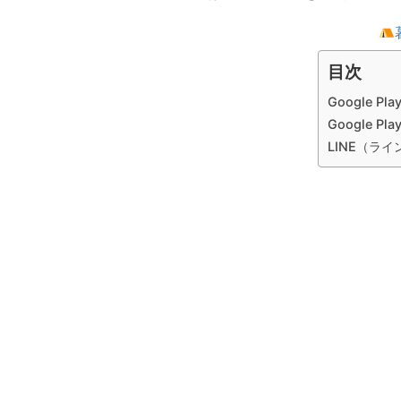
目次
Google 
Google 
LINE（ラ