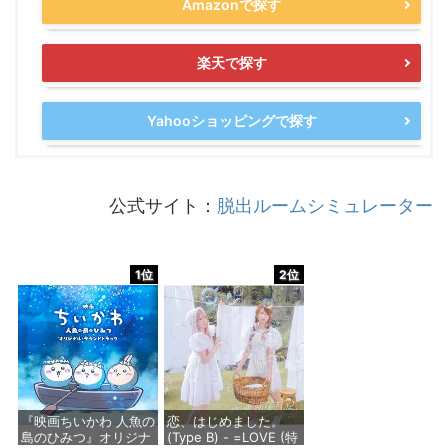
Amazonで探す
楽天で探す
Yahooショッピングで探す
公式サイト：
脱出ルームシミュレーター
1位
2位
『映画ちいかわ 人魚の
恋、はじめました。
島のひみつ』オリジナ
(Type B) - =LOVE (特