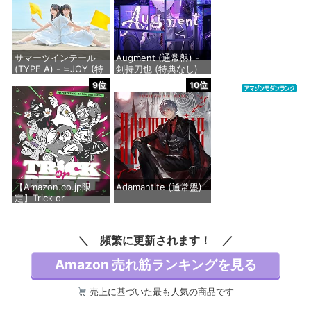
村野さやか、大沢瑠璃
乃、百生吟子、徒町小
鈴、安養寺姫芽、セラ
ス 柳田 リリエンフェ
ルト、桂城
サマーツインテール
Augment (通常盤) -
(TYPE A) - ≒JOY (特
剣持刀也 (特典なし)
価格：¥1,430
典なし)
9位
10位
価格：¥2,750
価格：¥1,488
【Amazon.co.jp限
Adamantite (通常盤)
定】Trick or
Repeat[初回限定盤] -
価格：¥2,640
ヒプノシスマイク -
Division Rap Battle-
頻繁に更新されます！
(A4クリアファイル
(Buster Bros!!! ver.)
Amazon 売れ筋ランキングを見る
付き)
価格：¥6,600
売上に基づいた最も人気の商品です