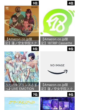
ル・サウンドトラック
典なし)
3位
4位
価格：¥3,300
価格：¥1,818
【Amazon.co.jp限
【Amazon.co.jp限
定】蓮ノ空女学院スク
定】18TRIP Cassette
ールアイドルクラブ
#14 - VARIOUS
5位
6位
2nd SPECIALアルバム
ARTISTS(アクリルキ
「おいでよ！石川大観
ーホルダー付)
光Ⅱ」 - 蓮ノ空女学院
スクールアイドルクラ
価格：¥8,800
ブ[日野下花帆、村野
さやか、乙宗 梢、夕霧
綴理、大沢瑠璃乃、藤
島 慈、百生吟子、徒町
小
うたの☆プリンスさま
【Amazon.co.jp限
っ♪ LIVE EMOTION
定】蓮ノ空女学院スク
価格：¥2,860
2nd Anniversary CD
ールアイドルクラブ
7位
8位
トキヤ・カミュ・瑛
Extraシングル「タイ
二・大和
トル未定」 - 蓮ノ空女
学院スクールアイドル
クラブ[日野下花帆、
価格：¥1,980