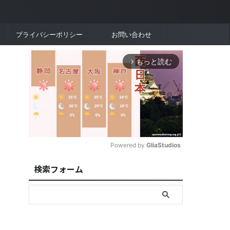
プライバシーポリシー
お問い合わせ
もっと読む
arrow_forward_ios
Powered by 
GliaStudios
検索フォーム
M
u
t
e