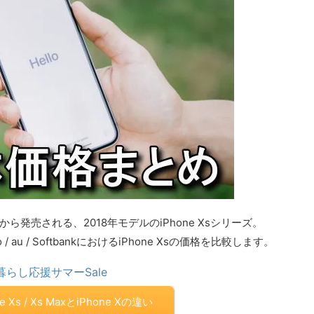
アから発売される、2018年モデルのiPhone Xsシリーズ。
au / SoftbankにおけるiPhone Xsの価格を比較します。
暮らし応援サマーSale
ne Xs / Xs MaxとiPhone Xの違い