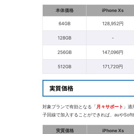
本体価格
iPhone Xs
64GB
128,952円
128GB
-
256GB
147,096円
512GB
171,720円
実質価格
対象プランで有効となる「
月々サポート
」適
子回線で加入することができれば、auやSof
実質価格
iPhone Xs