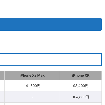
iPhone Xs Max
iPhone XR
141,600円
98,400円
-
104,880円