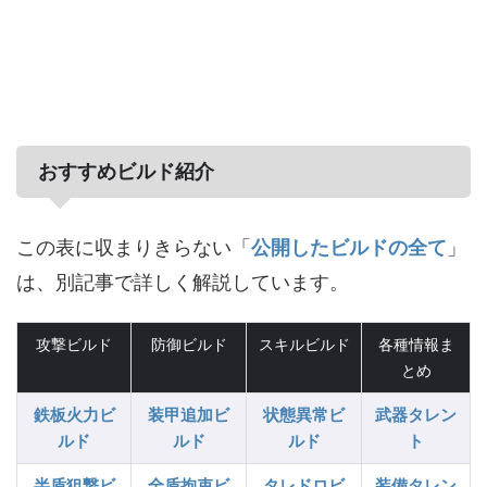
おすすめビルド紹介
この表に収まりきらない「
公開したビルドの全て
」
は、別記事で詳しく解説しています。
攻撃ビルド
防御ビルド
スキルビルド
各種情報ま
とめ
鉄板火力ビ
装甲追加ビ
状態異常ビ
武器タレン
ルド
ルド
ルド
ト
半盾狙撃ビ
全盾拘束ビ
タレドロビ
装備タレン