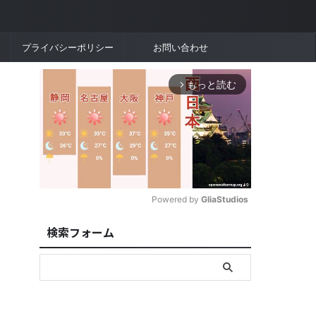
プライバシーポリシー
お問い合わせ
もっと読む
arrow_forward_ios
Powered by 
GliaStudios
検索フォーム
M
u
t
e