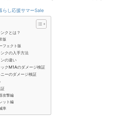
暮らし応援サマーSale
シンクとは？
常版
ーフェクト版
シンクの入手方法
コンの違い
ックM1Aのダメージ検証
モニーのダメージ検証
め
検証
器攻撃編
レット編
減率