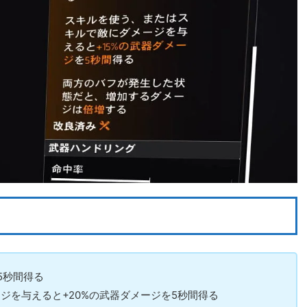
5秒間得る
ジを与えると+20%の武器ダメージを5秒間得る