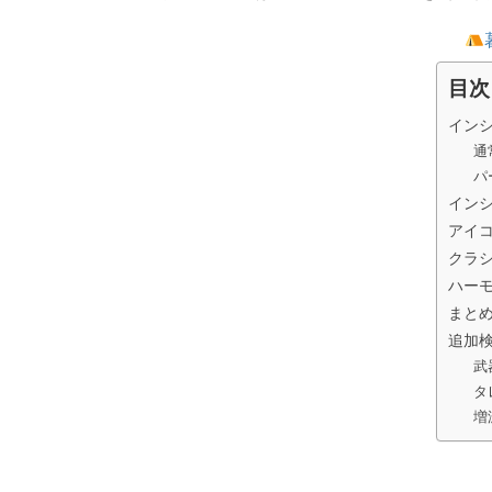
目次
イン
通
パ
イン
アイ
クラシ
ハー
まと
追加
武
タ
増