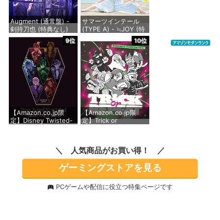
鈴、安養寺姫芽、セラ
ス 柳田 リリエンフェ
ルト、桂城
Augment (通常盤) -
サマーツインテール
剣持刀也 (特典なし)
(TYPE A) - ≒JOY (特
価格：¥1,430
典なし)
9位
10位
価格：¥2,750
価格：¥1,488
【Amazon.co.jp限
【Amazon.co.jp限
定】Disney Twisted-
定】Trick or
Wonderland
Repeat[初回限定盤] -
Character Song
ヒプノシスマイク -
Collection(オリジナル
Division Rap Battle-
人気商品がお買い得！
特典：MVミニブロマ
(A4クリアファイル
イド7枚セット[サバナ
(Buster Bros!!! ver.)
ゲーミングストアを見る
クロー寮]付)(初回生産
付き)
限定盤)
価格：¥6,600
PCゲームや配信に役立つ特集ページです
価格：¥6,050