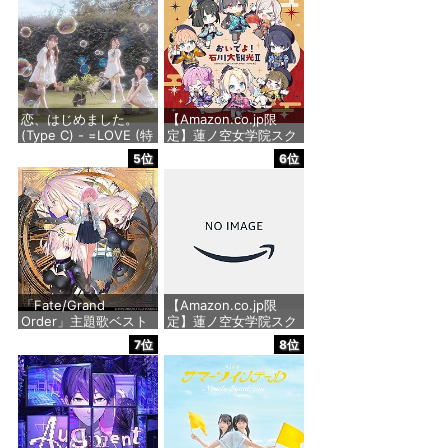
価格：¥1,650
恋、はじめました。
【Amazon.co.jp限
(Type C) - =LOVE (特
定】蓮ノ空女学院スク
典なし)
ールアイドルクラブ
5位
6位
2nd SPECIALアルバム
「おいでよ！石川大観
価格：¥1,488
光Ⅱ」 - 蓮ノ空女学院
スクールアイドルクラ
ブ[日野下花帆、村野
さやか、乙宗 梢、夕霧
綴理、大沢瑠璃乃、藤
島 慈、百生吟子、徒町
小
「Fate/Grand
【Amazon.co.jp限
Order」主題歌ベスト
定】蓮ノ空女学院スク
価格：¥2,860
アルバム 余韻 [初回限
ールアイドルクラブ
7位
8位
定盤] [2CD + Blu-ray]
Extraシングル「タイ
- 坂本真綾
トル未定」 - 蓮ノ空女
学院スクールアイドル
クラブ[日野下花帆、
価格：¥4,950
村野さやか、大沢瑠璃
乃、百生吟子、徒町小