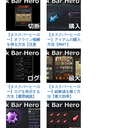
【タスクバーヒーロ
【タスクバーヒーロ
ー】オフライン報酬
ー】アイテムの購入
を得る方法【注意
方法【RMT】
点】
【タスクバーヒーロ
【タスクバーヒーロ
ー】ログを表示する
ー】経験値を稼ぐ方
方法【履歴確認】
法【最大効率】