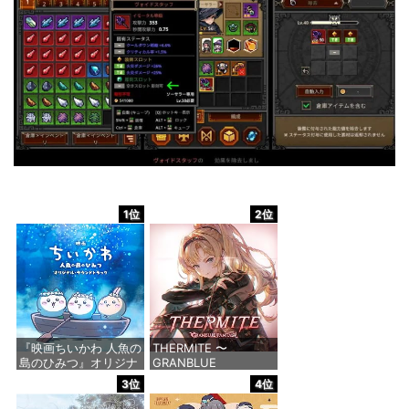
1位
2位
『映画ちいかわ 人魚の
THERMITE 〜
島のひみつ』オリジナ
GRANBLUE
ル・サウンドトラック
FANTASY〜(初回仕様
3位
4位
限定盤)
価格：¥3,300