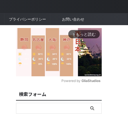
プライバシーポリシー
お問い合わせ
もっと読む
arrow_forward_ios
Powered by 
GliaStudios
検索フォーム
M
u
t
e